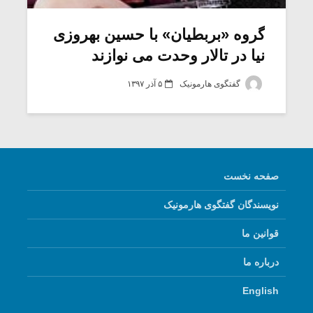
گروه «بربطیان» با حسین بهروزی
نیا در تالار وحدت می نوازند
گفتگوی هارمونیک
۵ آذر ۱۳۹۷
صفحه نخست
نویسندگان گفتگوی هارمونیک
میکلوش روژا
موریس ژار
قوانین ما
درباره ما
یادداشتی بر موسیقی
دوره آموزش
English
متن فیلم «متری
موسیقی بر