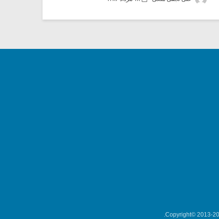
Copyright© 2013-202
میکلوش روژا
موریس ژار