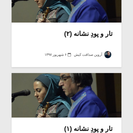
تار و پودِ نشانه (۲)
آروین صداقت کیش
۶ شهریور ۱۳۹۷
تار و پودِ نشانه (۱)