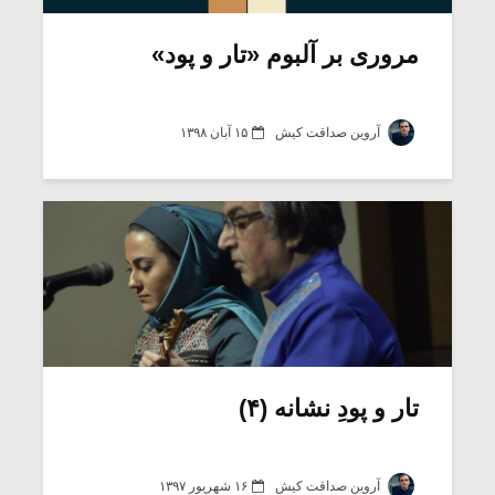
مروری بر آلبوم «تار و پود»
آروین صداقت کیش
۱۵ آبان ۱۳۹۸
میکلوش روژا
موریس ژار
تار و پودِ نشانه (۴)
یادداشتی بر موسیقی
دوره آموزش
متن فیلم «متری
موسیقی بر
آروین صداقت کیش
۱۶ شهریور ۱۳۹۷