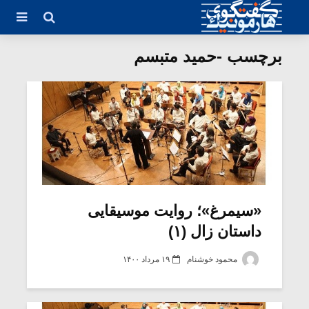
برچسب -حمید متبسم
«سیمرغ»؛ روایت موسیقایی
داستان زال (۱)
محمود خوشنام
۱۹ مرداد ۱۴۰۰