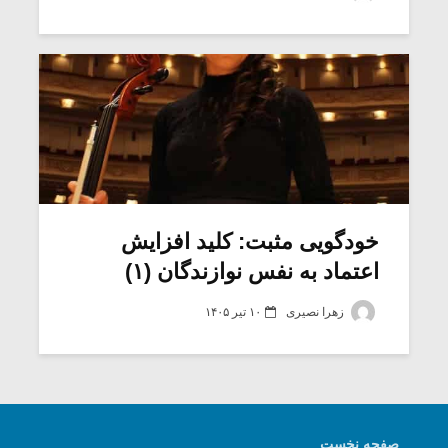
شیش و نیم»
موسیقی فی
برگزار می 
اگر نمی توانی
سکانسی به 
مشهورترین باشی،
موسیقی فیلم 
بدنام ترین باش
خودگویی مثبت: کلید افزایش
اعتماد به نفس نوازندگان (۱)
زهرا نصیری
۱۰ تیر ۱۴۰۵
صفحه نخست