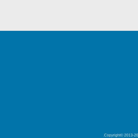
Copyright© 2013-202
میکلوش روژا
موریس ژار