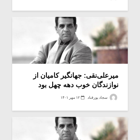
شیش و نیم»
موسیقی فی
برگزار می 
اگر نمی توانی
سکانسی به 
مشهورترین باشی،
موسیقی فیلم 
بدنام ترین باش
میرعلی‌نقی: جهانگیر کامیان از
نوازندگان خوب دهه چهل بود
سجاد پورقناد
۱۲ مهر ۱۴۰۱