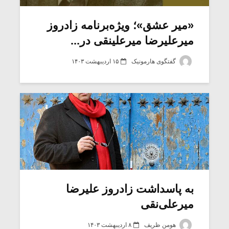
‌«میر عشق»؛ ویژه‌برنامه زادروز
میرعلیرضا میرعلینقی در...
گفتگوی هارمونیک
۱۵ اردیبهشت ۱۴۰۳
میکلوش روژا
موریس ژار
به پاسداشت زادروز علیرضا
میرعلی‌نقی
یادداشتی بر موسیقی
دوره آموزش
متن فیلم «متری
موسیقی بر
هومن ظریف
۸ اردیبهشت ۱۴۰۳