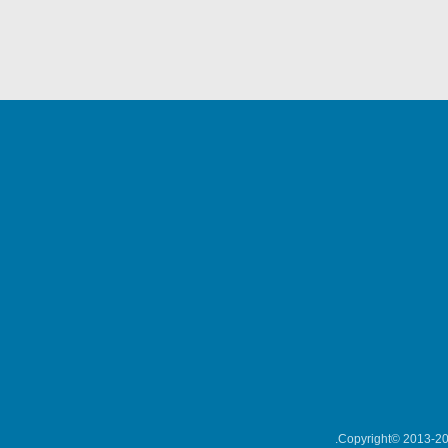
Copyright© 2013-202
میکلوش روژا
موریس ژار