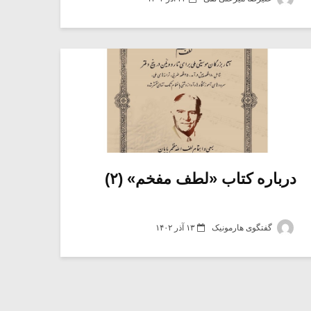
درباره کتاب «لطف مفخم» (۲)
گفتگوی هارمونیک
۱۳ آذر ۱۴۰۲
میکلوش روژا
موریس ژار