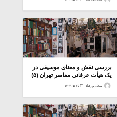
بررسی نقش و معنای موسیقی در
یک هیأت عرفانی معاصر تهران (۵)
سجاد پورقناد
۲۵ دی ۱۴۰۴
میکلوش روژا
موریس ژار