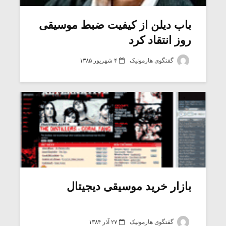
باب دیلن از کیفیت ضبط موسیقی
روز انتقاد کرد
گفتگوی هارمونیک
۴ شهریور ۱۳۸۵
میکلوش روژا
موریس ژار
بازار خرید موسیقی دیجیتال
یادداشتی بر موسیقی
دوره آموزش
متن فیلم «متری
موسیقی بر
گفتگوی هارمونیک
۲۷ آذر ۱۳۸۴