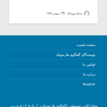
سجاد پورقناد
۱ بهمن ۱۳۸۳
صفحه نخست
نویسندگان گفتگوی هارمونیک
قوانین ما
درباره ما
English
مجله آنلاین موسیقی «گفتگوی هارمونیک»، از تاریخ ۱۶ فروردین