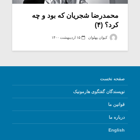
محمدرضا شجریان که بود و چه
کرد؟ (۴)
کیوان پهلوان
۱۵ اردیبهشت ۱۴۰۰
صفحه نخست
نویسندگان گفتگوی هارمونیک
میکلوش روژا
موریس ژار
قوانین ما
درباره ما
یادداشتی بر موسیقی
دوره آموزش
English
متن فیلم «متری
موسیقی بر