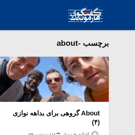
برچسب -about
About گروهی برای بداهه نوازی
(۴)
گفتگوی هارمونیک
۱۲ اردیبهشت ۱۳۹۰