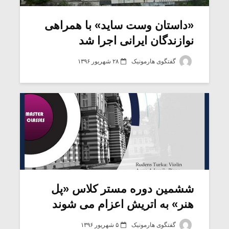
«داستان وست ساید» با همراهی
نوازندگان ایرانی اجرا شد
گفتگوی هارمونیک
۲۸ شهریور ۱۳۹۶
میکلوش روژا
موریس ژار
ششمین دوره مستر کلاس «پل
هنر» به اتریش اعزام می شوند
یادداشتی بر موسیقی
دوره آموزش
متن فیلم «متری
موسیقی بر
گفتگوی هارمونیک
۵ شهریور ۱۳۹۶