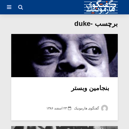
برچسب -duke
بنجامین وبستر
گفتگوی هارمونیک
۲۳ اسفند ۱۳۸۶