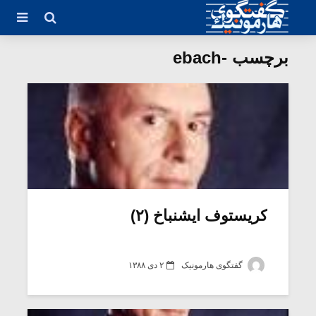
برچسب -ebach
کریستوف ایشنباخ (۲)
گفتگوی هارمونیک
۲ دی ۱۳۸۸