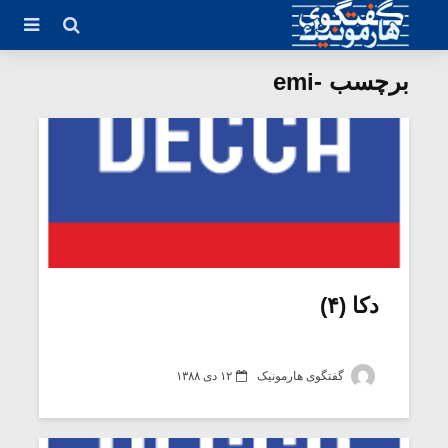
برچسب -emi
دکا (۴)
گفتگوی هارمونیک
۱۲ دی ۱۳۸۸