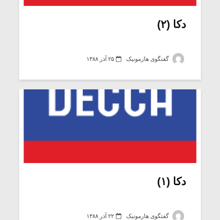
دکا (۲)
گفتگوی هارمونیک
۲۵ آذر ۱۳۸۸
میکلوش روژا
موریس ژار
دکا (۱)
یادداشتی بر موسیقی
دوره آموزش
متن فیلم «متری
موسیقی بر
گفتگوی هارمونیک
۲۲ آذر ۱۳۸۸