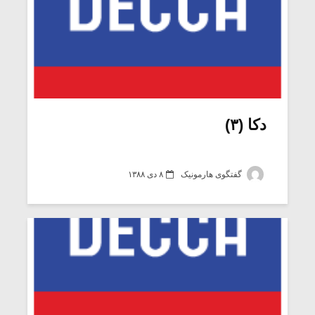
دکا (۳)
گفتگوی هارمونیک
۸ دی ۱۳۸۸