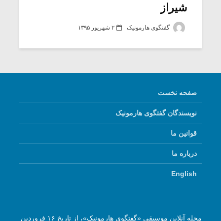
شیراز
گفتگوی هارمونیک
۲ شهریور ۱۳۹۵
صفحه نخست
نویسندگان گفتگوی هارمونیک
قوانین ما
درباره ما
English
مجله آنلاین موسیقی «گفتگوی هارمونیک»، از تاریخ ۱۶ فروردین