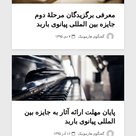
معرفی برگزیدگان مرحلۀ دوم
جایزه بین المللی پیانوی باربد
گفتگوی هارمونیک
۷ دی ۱۳۹۵
میکلوش روژا
موریس ژار
پایان مهلت ارائه آثار به جایزه بین
المللی پیانوی باربد
یادداشتی بر موسیقی
دوره آموزش
متن فیلم «متری
موسیقی بر
گفتگوی هارمونیک
۱۶ آذر ۱۳۹۵