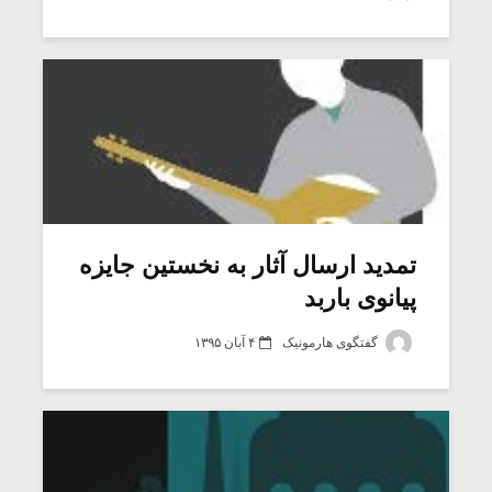
شیش و نیم»
موسیقی فی
برگزار می 
اگر نمی توانی
سکانسی به 
مشهورترین باشی،
موسیقی فیلم 
بدنام ترین باش
تمدید ارسال آثار به نخستین جایزه
پیانوی باربد
گفتگوی هارمونیک
۴ آبان ۱۳۹۵