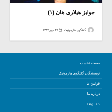
جوایز هیلاری هان (۱)
گفتگوی هارمونیک
۲۹ مهر ۱۳۸۷
صفحه نخست
نویسندگان گفتگوی هارمونیک
میکلوش روژا
موریس ژار
قوانین ما
درباره ما
یادداشتی بر موسیقی
دوره آموزش
English
متن فیلم «متری
موسیقی بر