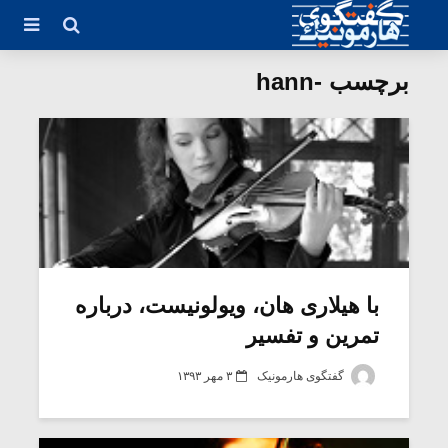
برچسب -hann
با هیلاری هان، ویولونیست، درباره
تمرین و تفسیر
گفتگوی هارمونیک
۳ مهر ۱۳۹۳