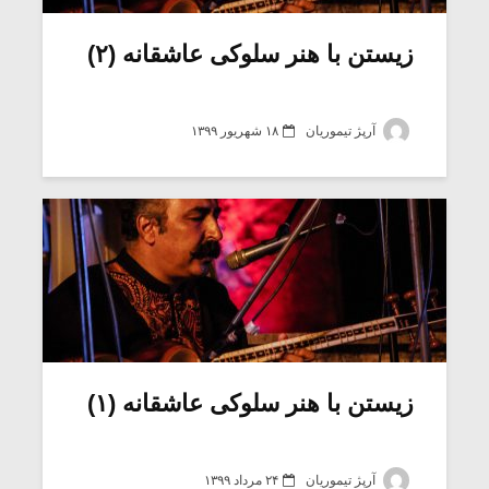
زیستن با هنر سلوکی عاشقانه (۲)
آرپژ تیموریان
۱۸ شهریور ۱۳۹۹
میکلوش روژا
موریس ژار
زیستن با هنر سلوکی عاشقانه (۱)
یادداشتی بر موسیقی
دوره آموزش
متن فیلم «متری
موسیقی بر
آرپژ تیموریان
۲۴ مرداد ۱۳۹۹