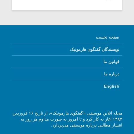
شیش و نیم»
موسیقی فی
برگزار می 
اگر نمی توانی
سکانسی به 
مشهورترین باشی،
موسیقی فیلم 
بدنام ترین باش
صفحه نخست
نویسندگان گفتگوی هارمونیک
قوانین ما
درباره ما
English
مجله آنلاین موسیقی «گفتگوی هارمونیک»، از تاریخ ۱۶ فروردین
۱۳۸۳ آغاز به کار کرد و تا امروز به صورت مداوم هر روز به
انتشار مطالبی درباره موسیقی می‌پردازد.