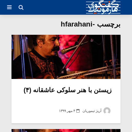
برچسب -hfarahani
زیستن با هنر سلوکی عاشقانه (۴)
آرپژ تیموریان
۴ مهر ۱۳۹۹