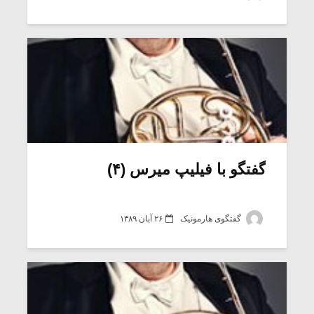
شیش و نیم»
موسیقی فی
برگزار می 
اگر نمی توانی
سکانسی به 
مشهورترین باشی،
موسیقی فیلم 
بدنام ترین باش
گفتگو با فیلیپ میرس (۴)
گفتگوی هارمونیک
۲۶ آبان ۱۳۸۹