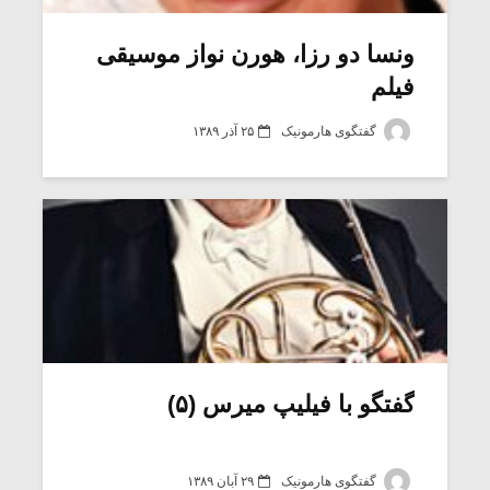
ونسا دو رزا، هورن نواز موسیقی
فیلم
گفتگوی هارمونیک
۲۵ آذر ۱۳۸۹
میکلوش روژا
موریس ژار
گفتگو با فیلیپ میرس (۵)
یادداشتی بر موسیقی
دوره آموزش
متن فیلم «متری
موسیقی بر
گفتگوی هارمونیک
۲۹ آبان ۱۳۸۹