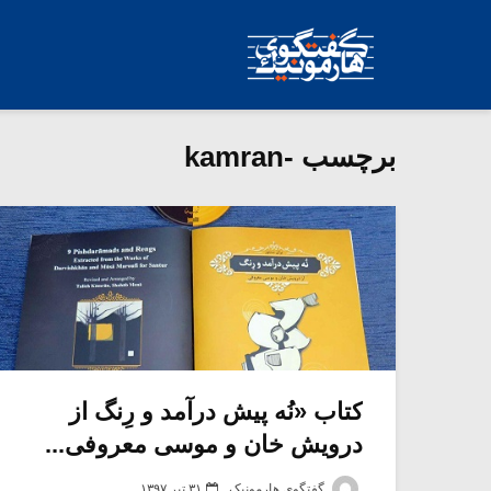
برچسب -kamran
کتاب «نُه پیش درآمد و رِنگ از
درویش خان و موسی معروفی...
گفتگوی هارمونیک
۳۱ تیر ۱۳۹۷