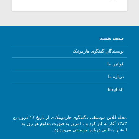
شیش و نیم»
موسیقی فی
برگزار می 
اگر نمی توانی
سکانسی به 
مشهورترین باشی،
موسیقی فیلم 
بدنام ترین باش
صفحه نخست
نویسندگان گفتگوی هارمونیک
قوانین ما
درباره ما
English
مجله آنلاین موسیقی «گفتگوی هارمونیک»، از تاریخ ۱۶ فروردین
۱۳۸۳ آغاز به کار کرد و تا امروز به صورت مداوم هر روز به
انتشار مطالبی درباره موسیقی می‌پردازد.