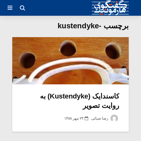
برچسب -kustendyke
کاسندایک (Kustendyke) به
روایت تصویر
رضا ضیائی
۲۳ مهر ۱۳۸۸