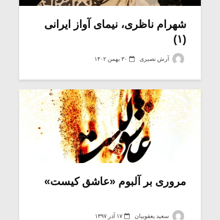
شهرام ناظری، نیمای آواز ایرانی
(۱)
آرش نصیری
۳۰ بهمن ۱۴۰۲
میکلوش روژا
موریس ژار
مروری بر آلبوم «عاشق کیست»
یادداشتی بر موسیقی
دوره آموزش
متن فیلم «متری
موسیقی بر
سعید یعقوبیان
۱۷ آذر ۱۳۹۷