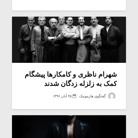
شیش و نیم»
موسیقی فی
برگزار می 
اگر نمی توانی
سکانسی به 
مشهورترین باشی،
موسیقی فیلم 
بدنام ترین باش
شهرام ناظری و کامکارها پیشگام
کمک به زلزله زدگان شدند
گفتگوی هارمونیک
۲۵ آبان ۱۳۹۶