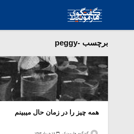
برچسب -peggy
همه چیز را در زمان حال میبینم
گفتگوی هارمونیک
۱۶ خرداد ۱۳۸۴