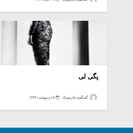
پگی لی
گفتگوی هارمونیک
۵ اردیبهشت ۱۳۸۴