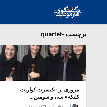
برچسب -quartet
مروری بر «کنسرت کوارتت
کلنکه» سی و سومین...
آروین صداقت کیش
۲۸ بهمن ۱۳۹۷