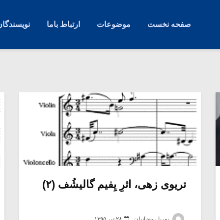
صفحه نخست
موضوعات
ارتباط باما
نویسندگان
تریوی زهی، اثرِ یِفیم گالیشُف (۲)
پوریا رمضانیان
۲۸ تیر ۱۳۹۵