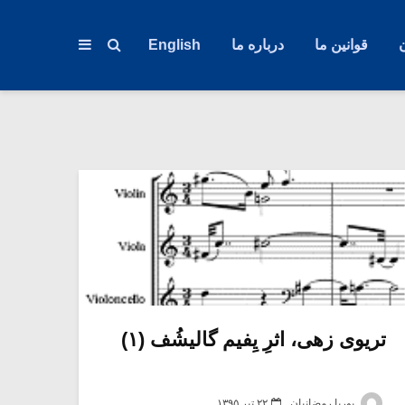
قوانین ما
درباره ما
English
تریوی زهی، اثرِ یِفیم گالیشُف (۱)
پوریا رمضانیان
۲۲ تیر ۱۳۹۵