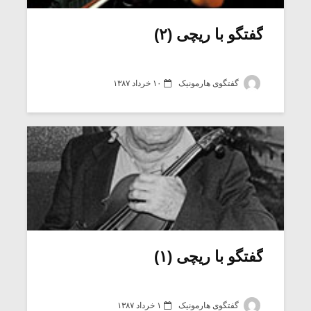
گفتگو با ریچی (۲)
گفتگوی هارمونیک
۱۰ خرداد ۱۳۸۷
میکلوش روژا
موریس ژار
گفتگو با ریچی (۱)
یادداشتی بر موسیقی
دوره آموزش
متن فیلم «متری
موسیقی بر
گفتگوی هارمونیک
۱ خرداد ۱۳۸۷