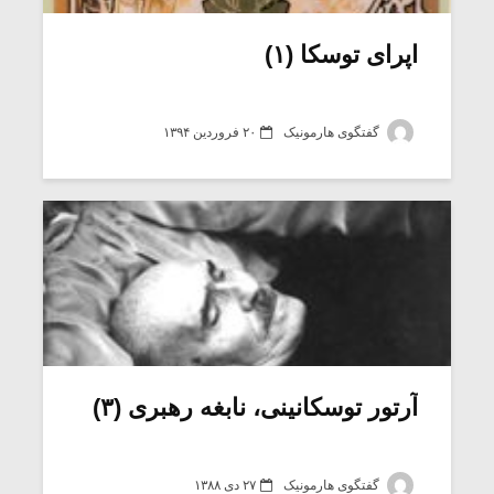
اپرای توسکا (۱)
گفتگوی هارمونیک
۲۰ فروردین ۱۳۹۴
میکلوش روژا
موریس ژار
آرتور توسکانینی، نابغه رهبری (۳)
یادداشتی بر موسیقی
دوره آموزش
متن فیلم «متری
موسیقی بر
گفتگوی هارمونیک
۲۷ دی ۱۳۸۸