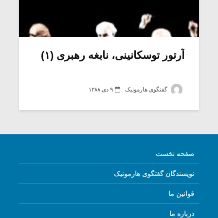
آرتور توسکانینی، نابغه رهبری (۱)
گفتگوی هارمونیک
۹ دی ۱۳۸۸
صفحه نخست
نویسندگان گفتگوی هارمونیک
قوانین ما
درباره ما