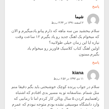
پاسخ
شیما
۲ اسفند ۱۳۹۱ در ۴:۴۴ ب٫ظ
سلام ببخشید من سه ماهه که دارم پیانو یادمیگیرم و الان
که میخوام یک اهنگ جدید رو یاد بگیرم ۱۲ ساعت وقت
نیازه ایا این زمان خیلی طولانیه؟
اولین اهنگ کتاب کلاسیک فاوریز رو میخوام یاد
بگیرم.ممنون
پاسخ
kiana
۱۱ دی ۱۳۹۲ در ۶:۵۶ ب٫ظ
سلام در جواب پرنده کوچک خوشبختی باید بگم دقیقا منم
مثل شمام .متاسفانه تو یه مسیر بدی افتادم که اشتباه
راهنماییم کردن.۵ سال ویالن کار کردم اما تا زمانیی که
وارد دانشگاه موسیقی نشده بودم متوجه نبودم که عمرم