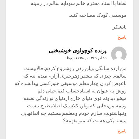
لطفا با استاد محترم خانم سودابه سالم در زمینه
موسیقی کودک مصاحبه کنید.
باتشکر
پاسخ
پرنده کوچولوی خوشبختی
۱۵ آذر ۱۳۸۵ در ۱۱:۵۸ ب٫ظ
من ازده سالگی ویلن زدن روشروع کردم.حالابیست
سالمه. چیزی که بیشترازهرچیزی آزارم میده اینه که
باعوض کردن چهارمعلم موسیقی هنوزکسی پیدانشده که
روش به عنوان یه استادحساب کنم.خیلی دلم
میخوادبدونم توی دنیای خارج ازدنیای نوازندگی نصفه
ونیمه من،جایی که ویلن کلاسیک اصلامطرح نیست
وتنهاشنونده سازم خودم ومعلمم هستیم چه اتفاقهایی
میفته.یکی هست که منو بفهمه؟
پاسخ