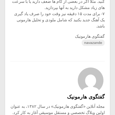
شیش و نیم»
موسیقی فی
کنید. مثلآ اگر در بعضی از گام ها ضعف دارید یا با سرعت
برگزار می 
های زیاد مشکل دارید به آنها بپردازید.
۷- برای مدت ۱۵ دقیقه نیز وقت خود را صرف یاد گیری
اگر نمی توانی
سکانسی به 
یک آهنگ جدید بکنید که شامل ملودی و تحلیل هارمونی
مشهورترین باشی،
موسیقی فیلم 
باشد.
بدنام ترین باش
گفتگوی هارمونیک
navazande
گفتگوی هارمونیک
مجله آنلاین «گفتگوی هارمونیک» در سال ۱۳۸۲، به عنوان
اولین وبلاگ تخصصی و مستقل موسیقی آغاز به کار کرد.