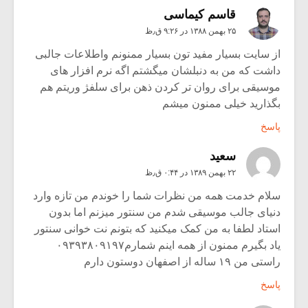
قاسم کیماسی
۲۵ بهمن ۱۳۸۸ در ۹:۲۶ ق٫ظ
از سایت بسیار مفید تون بسیار ممنونم واطلاعات جالبی
داشت که من به دنبلشان میگشتم اگه نرم افزار های
موسیقی برای روان تر کردن ذهن برای سلفژ وریتم هم
بگذارید خیلی ممنون میشم
پاسخ
سعید
۲۲ بهمن ۱۳۸۹ در ۰:۴۴ ق٫ظ
سلام خدمت همه من نظرات شما را خوندم من تازه وارد
دنیای جالب موسیقی شدم من سنتور میزنم اما بدون
استاد لطفا به من کمک میکنید که بتونم نت خوانی سنتور
یاد بگیرم ممنون از همه اینم شمارم۰۹۳۹۳۸۰۹۱۹۷
راستی من ۱۹ ساله از اصفهان دوستون دارم
پاسخ