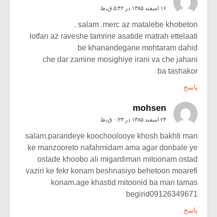
۱۶ اسفند ۱۳۸۵ در ۵:۴۲ ق٫ظ
salam .merc az matalebe khobeton .
lotfan az raveshe tamrine asatide matrah ettelaati
be khanandegane mohtaram dahid
che dar zamine mosighiye irani va che jahani
ba tashakor
پاسخ
mohsen
۲۴ اسفند ۱۳۸۵ در ۰:۲۳ ق٫ظ
salam.parandeye koochoolooye khosh bakhti man
ke manzooreto nafahmidam ama agar donbale ye
ostade khoobo ali migardiman mitoonam ostad
vaziri ke fekr konam beshnasiyo behetoon moarefi
konam.age khastid mitoonid ba man tamas
begirid09126349671
پاسخ