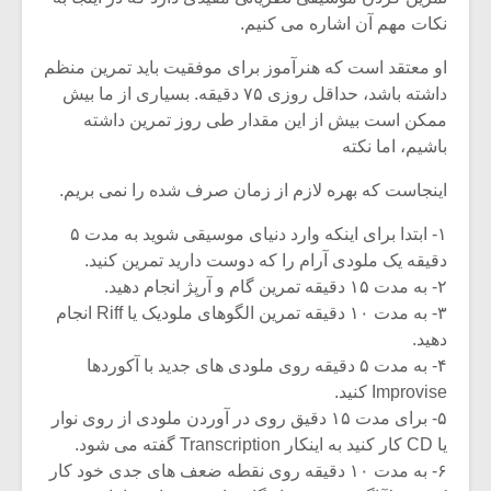
نکات مهم آن اشاره می کنیم.
او معتقد است که هنرآموز برای موفقیت باید تمرین منظم
داشته باشد، حداقل روزی ۷۵ دقیقه. بسیاری از ما بیش
ممکن است بیش از این مقدار طی روز تمرین داشته
باشیم، اما نکته
اینجاست که بهره لازم از زمان صرف شده را نمی بریم.
۱- ابتدا برای اینکه وارد دنیای موسیقی شوید به مدت ۵
دقیقه یک ملودی آرام را که دوست دارید تمرین کنید.
۲- به مدت ۱۵ دقیقه تمرین گام و آرپژ انجام دهید.
۳- به مدت ۱۰ دقیقه تمرین الگوهای ملودیک یا Riff انجام
دهید.
میکلوش روژا
موریس ژار
۴- به مدت ۵ دقیقه روی ملودی های جدید با آکوردها
Improvise کنید.
۵- برای مدت ۱۵ دقیق روی در آوردن ملودی از روی نوار
یا CD کار کنید به اینکار Transcription گفته می شود.
یادداشتی بر موسیقی
دوره آموزش
۶- به مدت ۱۰ دقیقه روی نقطه ضعف های جدی خود کار
متن فیلم «متری
موسیقی بر