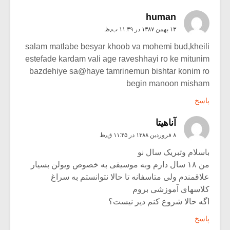
human
۱۳ بهمن ۱۳۸۷ در ۱۱:۳۹ ب٫ظ
salam matlabe besyar khoob va mohemi bud,kheili
estefade kardam vali age raveshhayi ro ke mitunim
bazdehiye sa@haye tamrinemun bishtar konim ro
begin manoon misham
پاسخ
آناهیتا
۸ فروردین ۱۳۸۸ در ۱۱:۴۵ ق٫ظ
باسلام وتبریک سال نو
من ۱۸ سال دارم وبه موسیقی به خصوص ویولن بسیار
علاقمندم ولی متاسفانه تا حالا نتوانستم به سراغ
کلاسهای آموزشی بروم
اگه حالا شروع کنم دیر نیست؟
پاسخ