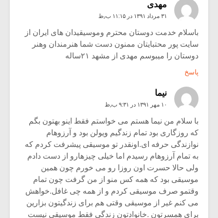
مهدی
۳۱ مرداد ۱۳۹۱ در ۱۱:۱۵ ب٫ظ
باسلام خدمت دوستان محترم وموسیقیدان های ایران از
سایت پور محتبایتان ممنون دست شما هنرمندان وهنر
دوستان را میبوسم مهدی از مشهد ۲۱ساله
پاسخ
نیما
۱۰ مهر ۱۳۹۱ در ۹:۳۱ ب٫ظ
با سلام من نیما هستم می خواستم فقط اینو بهتون بگم
که روزگاری بود تمام زندگیم ویولن بود و آرزوهام
نوازندگی حرفه ای.اونقدر تو موسیقی پیشرفت کردم که
به تمام آرزوهام رسیدم اما خیلی چیزهارو از دست دادم
ولی حالا حسرت اون روزا رو می خورم چون همین
موسیقی بود که همه کس منو از من گرفت چون تمام
وقتمو صرف موسیقی کردم و از همه چی غافل.خواهش
می کنم غیر از موسیقی وقتی هم برای زندگیتون بزارین
برای همسرتون .خانوادتون زندگی فقط موسیقی نیست