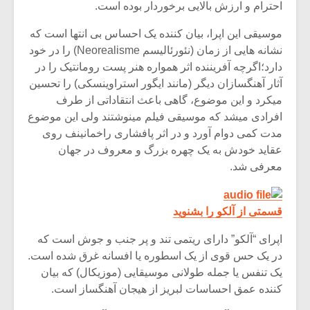
احترام و ارزش بالایی برخوردار بوده است.
موسیقی این اپرا، بیان کننده یک احساس بی انتها است که
نشانه هایی از زمان (نئورئالیسم Neorealisme) را در خود
دارد؛اگرچه آفریننده اثر همواره هنر پست رومانتیک را در
آثار آهنگسازان دیگر (مانند ایگور استراوینسکی) را تحسین
میکرد و این موضوع، گاهی باعث انتقاداتی از طرف
افرادی میشد که موسیقی فیلم مینوشتند ولی این موضوع
مدت کمی دوام آورد و در اثر پافشاری راخمانینف روی
عقاید خودش به یک چهره بزرگ و معروف در جهان
معرفی شد.
قسمتی از آلکو را بشنوید
اپرای “آلکو” دارای ریتمی تند و پر جنب و جوش است که
در یک حس قوی از یک اسطوره یا افسانه غرق شده است.
یک تنفس یا جمله طولانی موسیقایی (موزیکال) که بیان
کننده عمق احساسات لبریز از هیجان آهنگساز است.