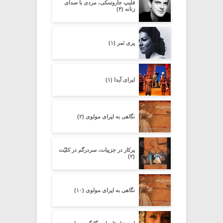
فلیپ جاروسکی، مردی با صدای
زنانه (۴)
پری ثمر (۱)
اپرای آیدا (۱)
نگاهی به اپرای مولوی (۲)
پرکار در جزییات، سردرگم در کلیّت
(۲)
نگاهی به اپرای مولوی (۱۰)