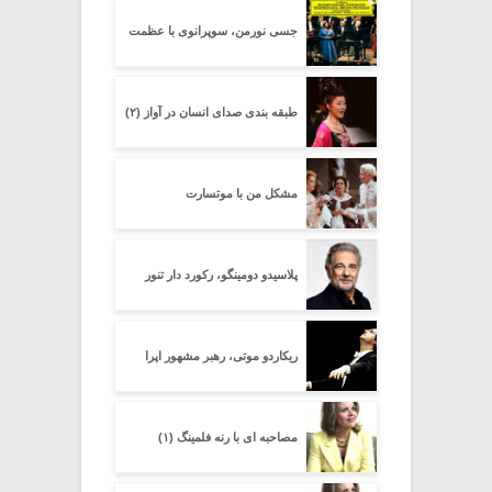
جسی نورمن، سوپرانوی با عظمت
طبقه بندی صدای انسان در آواز (۲)
مشکل من با موتسارت
پلاسیدو دومینگو، رکورد دار تنور
ریکاردو موتی، رهبر مشهور اپرا
مصاحبه ای با رنه فلمینگ (۱)