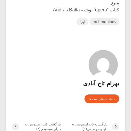
منبع:
کتاب “opera” نوشته Andras Batta
rachmaninov
اپرا
بهرام تاج آبادی
مشاهده تمام پست ها
بازگشت کت استیونس به
بازگشت کت استیونس به
دنیای موسیقی(۱)
دنیای موسیقی(۲)