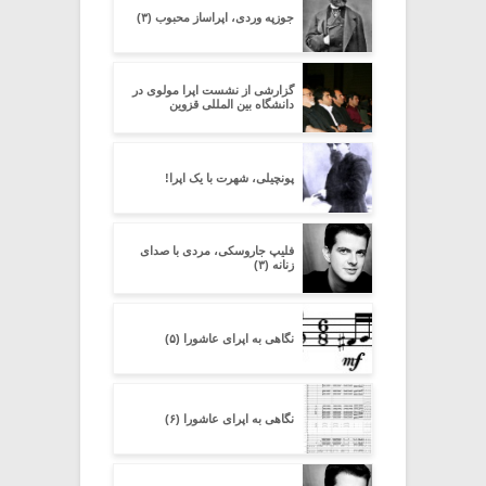
جوزپه وردی، اپراساز محبوب (۳)
گزارشی از نشست اپرا مولوی در
دانشگاه بین المللی قزوین
پونچیلی، شهرت با یک اپرا!
فلیپ جاروسکی، مردی با صدای
زنانه (۳)
نگاهی به اپرای عاشورا (۵)
نگاهی به اپرای عاشورا (۶)