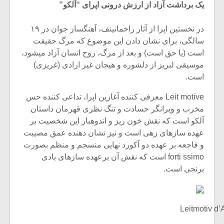
یک برداشت آزاد از ارزش درونی اپرای “آلکو”
در نخستین اپرا از آثار راخمانینف، آهنگساز جوان در ۱۹
سالگی، برای نشان دادن این موضوع که مرگ حقیقت
است (یا حق است) و بعد از مرگ، روح انسان آزاد میشود،
موسیقی لبریز از دلشوره و هیجان غیر ارادی (غریزی)
است.
Leit motive معرفی کننده آغازین اپرا، تداعی کننده حس
مخرب و ویرانگر حسادت و تنگ نظری قهرمان داستان
آلکو است که نقش خون ریز و اندوهبار این شخصیت بر
عهده سازهای زهی است و نیز نشان دهنده عمق مصیبت
و فاجعه بر عهده دو آکورد نهایی منسجم و منظم بصورت
forti ssimo است که نقش آن برعهده سازهای بادی
برنجی است.
Leitmotiv d’