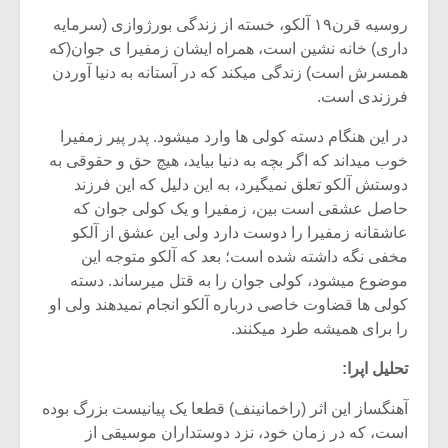
شیش و نیم»
موسیقی فی
برگزار می 
روسیه قرن۱۹ آلکو، خسته از زندگی بورژوازی (سرمایه
داری) خانه نشین است، همراه ایشان زمفیرا ی جوان(که
اگر نمی توانی
سکانسی به 
همسرش است) زندگی میکند که در آستانه به دنیا آوردن
مشهورترین باشی،
موسیقی فیلم 
فرزندی است.
بدنام ترین باش
در این هنگام دسته کولی ها وارد میشود. پدر پیر زمفیرا
خوب میداند که اگر بچه به دنیا بیاید، هیچ حق و حقوقی به
دوستش آلکو تعلق نمیگیرد، به این دلیل که این فرزند
حاصل عشقی است بین، زمفیرا و یک کولی جوان که
عاشقانه زمفیرا را دوست دارد ولی این عشق از آلکو
مخفی نگه داشته شده است؛ بعد که آلکو متوجه این
موضوع میشود، کولی جوان را به قتل میرساند. دسته
کولی ها قضاوت خاصی درباره آلکو انجام نمیدهند ولی او
را برای همیشه طرد میکنند.
تحلیل اپرا:
آهنگساز این اثر (راخمانینف) قطعا یک پیانیست بزرگ بوده
است، که در زمان خود، نزد دوستداران موسیقی از