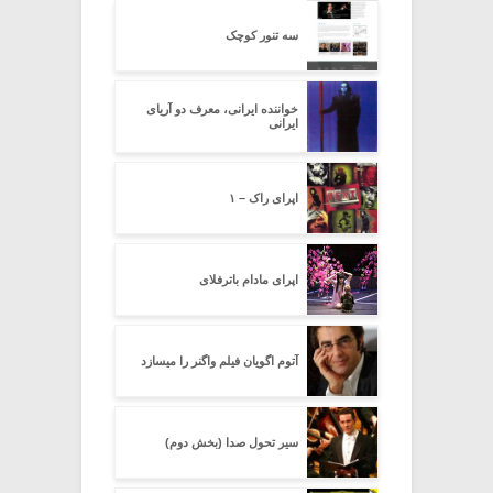
سه تنور کوچک
خواننده ایرانی، معرف دو آریای
ایرانی
اپرای راک – ۱
اپرای مادام باترفلای
آتوم اگویان فیلم واگنر را میسازد
سیر تحول صدا (بخش دوم)