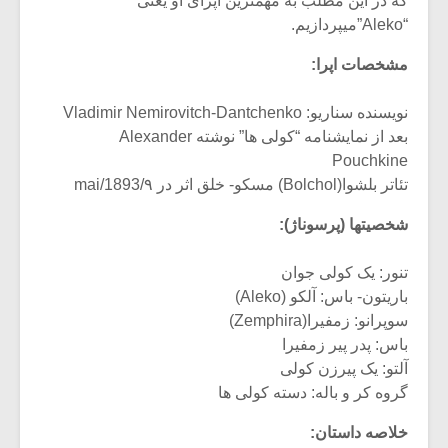
که در این مطلب به مهمترین اپرای او یعنی
“Aleko”میپردازیم.
مشخصات اپرا:
نویسنده سناریو: Vladimir Nemirovitch-Dantchenko
بعد از نمایشنامه “کولی ها” نوشته Alexander
Pouchkine
تئاتر بلشوا(Bolchol) مسکو- خلق اثر در ۹/mai/1893
شخصیتها (پرسوناژ):
تنور: یک کولی جوان
باریتون- باس: آلکو (Aleko)
میکلوش روژا
موریس ژار
سوپرانو: زمفیرا(Zemphira)
باس: پدر پیر زمفیرا
آلتو: یک پیرزن کولی
گروه کر و باله: دسته کولی ها
یادداشتی بر موسیقی
دوره آموزش
متن فیلم «متری
موسیقی بر
خلاصه داستان: