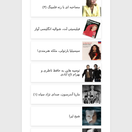
مصاحبه ای با رنه فلمینگ (۴)
فیلیسیتی لُت، شوالیه انگلیسی آواز
سیسیلیا بارتولی، ملکه هنرمندی!
توصیه هایی به حافظ ناظری و
بهرام تاج آبادی
ماریا آندرسون، صدای نژاد سیاه (۱)
شبح اپرا