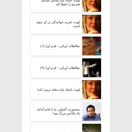
لیپت: استاد باید یگانگی صدای
هنرجو را حفظ کند
لیپت: تجربه خوانندگی در کر مفید
است
مغالطات ایرانی – فرم اپرا (۱)
مغالطات ایرانی – فرم اپرا (۲)
لیپت: استاد نباید مقلد تربیت کند!
منصوری: آشنایی ما با خانم آداما،
یک شانس بزرگ بود!