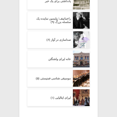
یادداشتی برای یک خبر
راخمانینف؛ واپسین نماینده یک
سلسله بزرگ (۹)
صداسازی در آواز (۶)
خانه اپرای واشنگتن
موسیقی شناسی فمنیستی (۵)
اپرای ایتالیایی (۱)