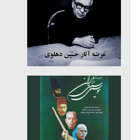
میکلوش روژا
موریس ژار