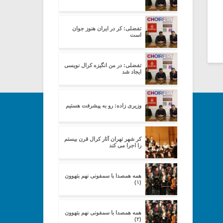
تفضلی: کر در ایران هنوز جوان
است
تفضلی: در من انگیزه کرال نویسی
ایجاد شد
وزیری زاده: رو به پیشرفت هستیم
کر شهر تهران آثار کرال قرن بیستم
را اجرا می کند
همه همصدا با سمفونی نهم بتهوون
(۱)
همه همصدا با سمفونی نهم بتهوون
(۲)