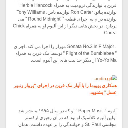
شیش و نیم»
موسیقی فی
فرین با نوارندگی ترومپت به همراه Herbie Hancock
برگزار می 
نوازنده پیانو، Ron Carter نوازنده باس، Tony Williams
اگر نمی توانی
سکانسی به 
نوازنده درام به اجرای قطعه ” ‘Round Midnight ” می
مشهورترین باشی،
موسیقی فیلم 
پردازد. در بخش هایی دیگر از این آلبوم او به همراه Chick
بدنام ترین باش
Corea
، Sonata No.2 in F Major موزار را اجرا می کند. اجرای
” Flight of the Bumblebee ” توسط مک فرین به همراه
Yo-Yo Ma از دیگر جذابیت های این آلبوم است.
همکاری یویوما را با آواز مک فرین در اجرای “پرواز زنبور
عسل” بشنوید.
آلبوم ” Paper Music ” او که در سال ۱۹۹۵ منتشر شد
اولین آلبوم کلاسیک او بود که در آن رهبری ارکستر
مجلسی St. Paul و خوانندگی را بر عهده داشت، همان