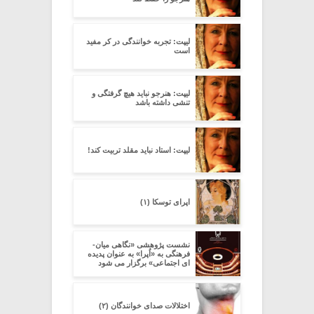
لیپت: تجربه خوانندگی در کر مفید
است
لیپت: هنرجو نباید هیچ گرفتگی و
تنشی داشته باشد
لیپت: استاد نباید مقلد تربیت کند!
اپرای توسکا (۱)
نشست پژوهشی «نگاهی میان-
فرهنگی به «اُپرا» به عنوان پدیده
ای اجتماعی» برگزار می شود
اختلالات صدای خوانندگان (۲)