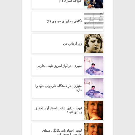
خواجه امیری (۱)
نگاهی به اپرای مولوی (۶)
زنِ آرمانیِ من
منبری: در آواز امروز طیف نداریم
منبری: هر دستگاه هارمونی خود را
دارد
لیپت: برای انتخاب استاد آواز تحقیق
زیادی کنید!
لیپت: استاد باید یگانگی صدای
هنرجو را حفظ کند