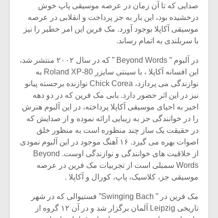
صدایی که تا آن زمان در عرصه موسیقی پاپ خوش
درخشیده بود، این بار به جز پرداخت و انقلابی در عرصه
موسیقی آکاپلا بوجود آورد. مک فرین این امر خطیر را نیز
با سربلندی به اتمام رساند.
در آلبوم ” Beyond Words ” که در سال ۲۰۰۲ منتشر شد،
این افسانه آکاپلا ، با سینتی سایزر Roland XP-80 به
نوازندگی می پردازد، Chick Corea نوازنده برجسته پیانو
نیز در این اثر حضور دارد. بابی مک فرین که در دو دهه
اخیر به احیای موسیقی آکاپلا پرداخته، در این آلبوم هنرش
را در خوانندگی جز به زیبایی ارائه نموده و از صدایش که
در حقیقت یک ساز چند منظوره است به منظور خلق
اصوات بهره می گیرد. ۱۶ آهنگ موجود در این آلبوم نمودی
از خلاقیت های خوانندگی و نوازندگی اوست. Beyond
Words سمبلی است از تجربیات مک فرین در عرصه
موسیقی جز، کلاسیک، پاپ، کورال و آکاپلا .
مک فرین در ” Swinging Bach” فستیوالی که در شهر
تاریخی Leipzig آلمان برگزار شد و در آن ۱۲ گروه از