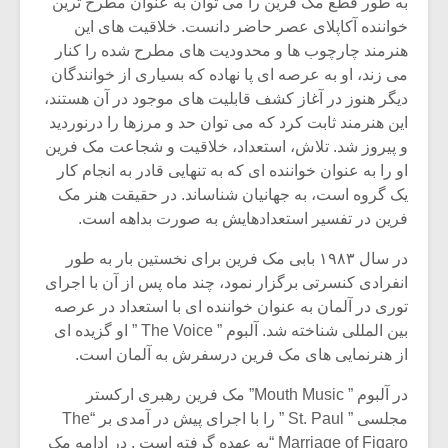
به طور قطع مک فرین را می توان به عنوان مطرح ترین
خواننده آکاپلای عصر حاضر دانست. خلاقیت های این
هنرمند چارچوب ها و محدودیت های مطرح شده را کنار
می زند، او به عرصه ای پا نهاده که بسیاری از خوانندگان
دیگر هنوز در آغاز کشف قابلیت های موجود در آن هستند،
این هنرمند ثابت کرد که می توان حد و مرزها را درنوردید
و پیروز شد. تلاش، استعداد، خلاقیت و شجاعت مک فرین
او را به عنوان خواننده ای که به تنهایی قادر به انجام کار
یک گروه است، به جهانیان شناساند. در حقیقت هنر مک
فرین در تفسیر استعدادهایش به صورت بداهه است.
در سال ۱۹۸۳ بابی مک فرین برای نخستین بار به طور
انفرادی کنسرتی برگزار نمود، چند ماه پس از آن با اجرای
توری در آلمان به عنوان خواننده ای با استعداد در عرصه
میکلوش روژا
موریس ژار
بین المللی شناخته شد. آلبوم ” The Voice ” او گزیده ای
از هنرنمایی های مک فرین درسفرش به آلمان است.
در آلبوم ” Mouth Music” مک فرین رهبری ارکستر
یادداشتی بر موسیقی
دوره آموزش
مجلسی ” St. Paul ” را با اجرای پیش در آمدی بر “The
متن فیلم «متری
موسیقی بر
Marriage of Figaro “به عهده گرفته است . در ادامه مک