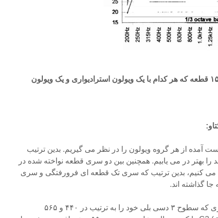
نمودار ۳: طیف باندی ۳/۱ اکتاو ۱۵ قطعه که هر کدام با یک ویولون استرادیواری و یک ویولون
تر نمودار ۴، نتایج بدست آمده از هر گروه ویولون را در نظر می گیریم. بدین ترتیب
د را بهتر در می یابیم. همچنین بین دو سری قطعه نواخته شده در
اهده می کنیم، بدین ترتیب که سری تک قطعه ای فرورفتگی و سری
انتظار می رود که باند ۵۰۰ هرتزی که سطوح ۳ دسی بلی خود را به ترتیب در ۴۴۰ و ۵۶۵