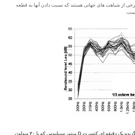
رخی از شباهت های جهانی هستند که نسبت دادن آنها به قطعه
است.
نمودار ۲: طیف باندی ۳/۱ اکتاو گزیده یک دقیقه ای کنسرت D مینور سیبلیوس که با ۳۰ ویولون