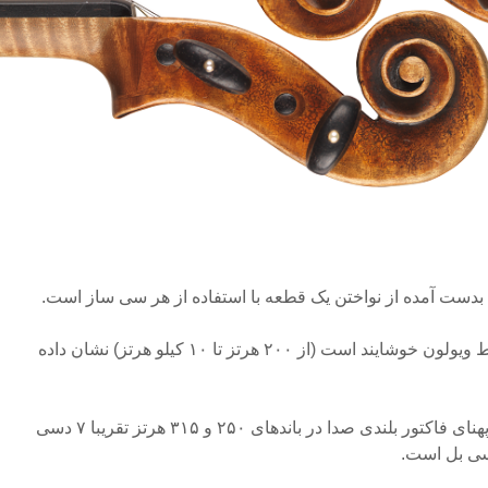
تنها باندهایی که نواختنشان توسط ویولون خوشایند است (از ۲۰۰ هرتز تا ۱۰ کیلو هرتز) نشان داده
همانطور که مشاهده می کنیم، پهنای فاکتور بلندی صدا در باندهای ۲۵۰ و ۳۱۵ هرتز تقریبا ۷ دسی