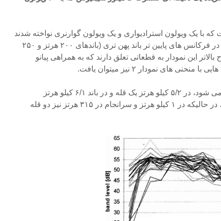
 قطعه متفاوت که با یک ویولون استرادیواری و یک ویولون گوارنری نواخته شدند
را نشان می دهد. در این نمودار، در فرکانس های پایین تر باند پهن تری (باندهای ۲۰۰ هرتز و ۲۵۰
الاتر این نمودار به قطعاتی تعلق دارند که به همراهی پیانو
حنی های نمودار ۲ نیز میتوان یافت.
سیر نزولی در ۴ کیلو هرتز آغاز می شود، در ۵/۲ کیلو هرتز یک قله و در باند ۶/۱ کیلو هرتز
فرورفتگی را مشاهده می کنیم، در حالیکه در ۱ کیلو هرتز و سرانجام در ۳۱۵ هرتز نیز دو قله