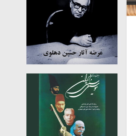
میکلوش روژا
موریس ژار