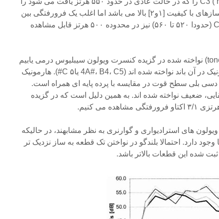
هرتزدارد، رزونانس (resonance ) C3 را که در حالت عادی در حدود ۵۵۰ هرتز یافت می شود را
در بر بگیرد. این رزونانس برای سازهای با کیفیت [۱و۲] بالا می باشد اما اغلب یک فرورفتگی بین
T1 (حدود ۴۳۰ تا ۴۸۰ هرتز) و C3 (حدودا ۵۲۰ تا ۵۶۰) نیز در محدوده ۵۰۰ هرتز قابل مشاهده
با نگاهی دقیق تر به پرده های (tone) نواخته شده در گزیده کنسرت ویولون سیبلیوس درمی یابیم
که تنها چند پرده پایه ای یا هارمونیک در آن باند نواخته شده اند (4A#، B4، C5 یا۵ C#). هارمونیک
ول در سیگنال زهی با کاهش ۶ دسی بلی سطح قوت در مقایسه با پرده پایه ای همراه است.
ایی، ضعیف نواخته شده اند. به همین دلیل است که در گزیده
ویولون های استرادیواری و گوارنری به نظر مشابهند، در حالیکه
وجود دارد. احتمالا بلندگو در نواختن تک قطعه به ساز نزدیک تر
 شده این قطعات بالاتر باشد.