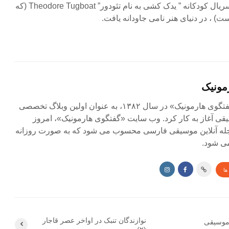
اجرای صدای تمام شخصیتهای سریال کودکانه ” یدک کشی به نام تئودور” Theodore Tugboat (که
ست) ، در دنیای هنر نامی جاودانه یافت.
مونیک
مجله آنلاین «گفتگوی هارمونیک» در سال ۱۳۸۲، به عنوان اولین وبلاگ تخصصی
ی آغاز به کار کرد. وب سایت «گفتگوی هارمونیک»، امروز
جله آنلاین موسیقی فارسی محسوب می شود که به صورت روزانه
ی شود.
ها
نوازندگان تنبک در اواخر عصر قاجار
 موسیقی