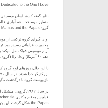
Dedicated to the One I Love را نام برد.
بنابر گفته کارشناسان موسیقی م
متمایز میساخت، هم آوازی عالی و 
گروه the Mamas and the Papas در سال ۱۹۹۸ در تالار شهرت راک اند رول پذیرفته شدند.
دهه ۶۰ آمریکا) و Byrds (گروه راک آمریکایی دهه ۶۰) نیز اشاره شده است.
بازپیوست گروه با درگذشت ناگهانی الیوت در سن ۳۲ سا
در سال ۱۹۸۲،گروهی م
the Papas شکل گرفت. ای