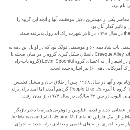
عاصر یکی از مهمترین دلایل موفقیت آنها و آنچه این گروه را
تاثیر گذار آنان بود.
آوای گیرای گروه ترکیبی از موسیقی پاپ شاد دهه ۶۰ و موسیقی فولک بود که در اوایل این دهه به
محبوبیت فراوانی رسیده بود. ترانه Creeque Alley داستان شکل گیری گروه را در میان صحنه نا
آرام موسیقی فولک نقل میکند و در اشعار آن به اعضای گروه Lovin’ Spoonful (گروه پاپ-راه
با این حال، روزهای اوج گروه کوتاه بود و آنها در سال ۱۹۶۸، پس از طلاق جان و میشل فیلیپس،
از یکدیگر جدا شدند. در سال ۹۷۱ گروه با آلبوم People Like Us گردهم آمدند اما امید برای برای
لگی در سال ۱۹۷۴، از میان رفت.
تشکل از اعضایی جدید و قدیم، فیلیپس و دوهرتی همراه با دختر بازیگر
فیلیپس به نام مکنزی Mackenzie و الن مک فارلین Elaine McFarlane، با نام the Mamas and
ن چهار نفر با اجرای ترانه های قدیمی و تعدادی ترانه جدید به اجرای