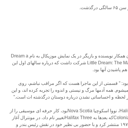
در سال ۲۰۰۳، دوهرتی به عنوان همکار نویسنده و بازیگر در یک نمایش موزیکال به نام Dream a
Little Dream: The Mamas and the Papas Musical شرکت داشت که درباره سالهای اول این
 پاشیدن آنها بود.
بود: ” قسمتی از این ماجرا هست که اگر مراقب نباشم، روی
یشوم. همه آدمها مرگ و نیستی و اندوه را تجربه کرده اند، و این
ر لحظه و احساساتی نشدن درباره دوستان درگذشته ات است.”
دوهرتی که متولد هالیفاکس Halifax، نووا اسکوچیا Nova Scotiaبود، کار حرفه ای موسیقی را از
سال ۱۹۶۰ و با تشکیل گروه Colonialsکه بعدها به Halifax Threeتغییر نام داد، در مونترال آغاز
کرد. او آلبوم سولویی در سال ۱۹۷۴ منتشر کرد و با حضور بی نظیر خود در نقش رئیس بندر و