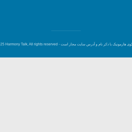
وی هارمونیک با ذکر نام و آدرس سایت مجاز است -
5 Harmony Talk, All rights reserved.