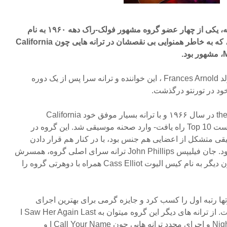
دنی دوهرتی شصت و شش ساله، یکی از چهار عضو گروه مشهور فولک-راک دهه ۱۹۶۰ به نام
the Mamas and the Papas ، که به خاطر همنوایی بی نقصشان در ترانه هایی چون California
به گفته خواهرش فرانسس آرنولد Frances Arnold ، این خواننده و ترانه سرا پس از یک دوره
ود در تورنتو درگذشت.
گروه the Mamas and the Papas در سال ۱۹۶۶ و با ترانه بسیار موفق خود California
Dreamin – که بلافاصله به فهرست Top 10 راه یافت- وارد صحنه موسیقی شد. این گروه در
قی متشکل از اعضایی هم جنس بود، با در کنار هم قرار دادن
اعضای زن و مرد، اتفاقی تازه بود. جان فیلیپس John Phillips ترانه سرای اصلی گروه، همسرش
میشل Michelle و یک خواننده زن دیگر به نام کیس الیوت Cass Elliot همراه با دوهرتی گروه را
Monday, Mon در چارتها رتبه اول را کسب کرد و جایزه گرمی برای بهترین اجرای
گروهی معاصر را به همراه داشت. از ترانه های دیگر این گروه میتوان به I Saw Her Again Last
Night، Go Where You Wanna Go و اجرای مجدد ترانه هایی چون I Call Your Name و