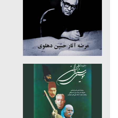
میکلوش روژا
موریس ژار