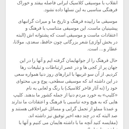
شیش و نیم»
موسیقی فی
انقلاب با موسیقی کلاسیک ایرانی فاصله بیفتد و خوراک
برگزار می 
فرهنگی مناسبی به این نسلها داده نشود.
اگر نمی توانی
سکانسی به 
موسیقی ما زاییده فرهنگ و تاریخ ما و میراث گرانبهای
مشهورترین باشی،
موسیقی فیلم 
پیشینیان ماست. این موسیقی متناسب با فرهنگ و
بدنام ترین باش
اعتقادات ماست و موسیقی است که پشتوانه اش (البته
در بخش آوازی) شعر بزرگانی چون حافظ، سعدی، مولانا،
عطار و… است.
حال فرهنگ را از جوانهایمان گرفته ایم و آنها را در این
جهان پر از کجی ها و در عصر ارتباطات و تبلیغات رها
کردیم. از آن سو غربیها با ابزارهای روز دنیا همواره سعی
در این داشته اند که موسیقی سطحی، پوچ و بی محتوای
خود را (نه آثار فاخر کلاسیک) با رنگ و لعابی به نام
«کلیپ» به خورد مردم دنیا از جمله کشور ما بدهند. کلیپ
هایی که به هیچ وجه تناسبی با فرهنگ و اعتقادات ما ندارند
و عمدتا مملو از تجمل گرایی و مسائل غیراخلاقی هستند و
صد البته که در چند دهه اخیر توفیق نیز داشته اند.
(مقایسه کنید آنچه ما با داشته هایمان می کنیم و آنها با