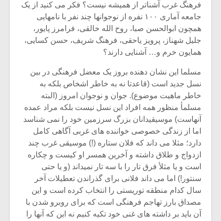
فرهنگ غرب آشناتر از همیشه نیست؟ فکر می کنید از یک
جامعه آماری ۱۰۰ نفره از نوجوانها چند نفر با نامهایی
همچون ابوالحسن صبا، روح الله خالقی، فرامرز پایور،
جلیل شهناز، پرویز یاحقی، فرهنگ شریف، حسن کسایی،
همایون خرم و… آشنایی دارند؟
مسلما این نشان دهنده بروز یک معضل فرهنگی در بین
نسل جدید است (قاعدتا نه به خاطر اشخاص بلکه به
خاطر ماهیت موضوع). جوان و نوجوان امروز (البته
مسلمأ منظور همه افراد این نسل نیست بلکه مراد عمده
آنهاست) موسیقیدانان بزرگ سرزمین خود را نمی شناسد
اما از زندگی خصوصی خواننده های غربی آگاهی کامل
دارد؛ مثلا می داند که فلان ستاره (!) موسیقی غرب چند
ازدواج و طلاق داشته و آخرین همسر او کیست و چکاره
است و یا مثلأ فرق تار را با سه تار نمیداند (و یا حتی
سنتور!) اما می داند فلانی برای گذراندن تعطیلات آخر
سال کدام منطقه توریستی را انتخاب کرده است و این
مصداق بارز تهاجم فرهنگی است که برای روبرو شدن با
آن باید بر داشته های غنی خود تکیه کنیم نه این که آنها را