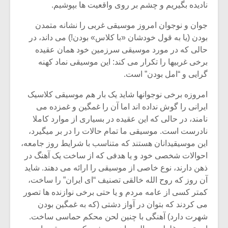
نادیده بگیریم و چشم بر روی واقعیت ها بپوشیم.
جوان و نوجوان امروز موسیقی غربی را نشانه متمدن
بودن (یا به قول خودشان «با کلاس» بودن!) می داند، در
حالی که در مورد موسیقی سرزمین خود همان عقیده
برخی غربیها را تکرار می کند: این موسیقی نماد کهنه
گرایی و “امل بودن” است.
امروزه برخی نوجوانها شاید یک بار هم موسیقی کلاسیک
ایرانی را گوش نداده اند اما آن را غمگین و غمزده می
نامند، در حالی که این عقیده در بسیاری از موارد کاملا
نادرست است. موسیقی ما تمام حالات را در بر میگیرد،
این موسیقیدانان هستند که متناسب با شرایط روز جامعه،
احوالات شخصی خود و یا هدفی که از ساخت یک آهنگ در
ذهن دارند، نوع خاصی از موسیقی را ارائه می دهند. شاید
آن روز که روح الله خالقی تصنیف “ای ایران” را ساخت،
کمتر کسی از عامه مردم و یا حتی برخی نوازنده ها تصور
می کردند که بتوان در آواز دشتی (که به غمگین بودن
شهرت دارد) آهنگی با چنین لحن محکم حماسی ساخت.