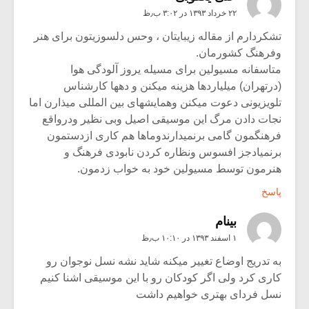
۲۲ خرداد ۱۳۹۳ در ۳:۰۲ ب٫ظ
تشکردارم از مقاله زیبایتان ، وحس دلسوزیتون برای هنر
وفرهنگ کشورمان.
متاسفانه مسیولین برای مسیله یروز آلودگی هوا
(درتهران) میلیاردها هزینه میکنن و دهها کارشناس
تلویزیونی دعوت میکنن وهمایشهای بین المللی میذارن اما
نجات دادن مرگ این موسیقی اصیل وبی نظیر ودرواقع
فرهنگمون گامی برنمیدارندوماها هم کاری ازدستمون
برنمیادجز افسوس ونظاره کردن نابودی فرهنگ و
هنرمون توسط مسیولین خود به خواب زدمون.
پاسخ
بینام
۱ اسفند ۱۳۹۳ در ۱۰:۱۰ ب٫ظ
به تدریج اوضاع تغییر میکنه شاید نشه نسل نوجوان رو
کاری کرد ولی اگر کودکان رو با این موسیقی اشنا کنیم
نسل فردای بهتری خواهیم داشت