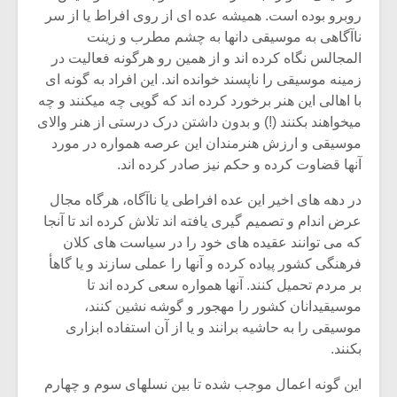
روبرو بوده است. همیشه عده ای از روی افراط یا از سر
ناآگاهی به موسیقی دانها به چشم مطرب و زینت
المجالس نگاه کرده اند و از همین رو هرگونه فعالیت در
زمینه موسیقی را ناپسند خوانده اند. این افراد به گونه ای
با اهالی این هنر برخورد کرده اند که گویی چه میکنند و چه
میخواهند بکنند (!) و بدون داشتن درک درستی از هنر والای
موسیقی و ارزش هنرمندان این عرصه همواره در مورد
آنها قضاوت کرده و حکم نیز صادر کرده اند.
در دهه های اخیر این عده افراطی یا ناآگاه، هرگاه مجال
عرض اندام و تصمیم گیری یافته اند تلاش کرده اند تا آنجا
که می توانند عقیده های خود را در سیاست های کلان
فرهنگی کشور پیاده کرده و آنها را عملی سازند و یا گاهأ
میکلوش روژا
موریس ژار
بر مردم تحمیل کنند. آنها همواره سعی کرده اند تا
موسیقیدانان کشور را مهجور و گوشه نشین کنند،
موسیقی را به حاشیه برانند و یا از آن استفاده ابزاری
بکنند.
یادداشتی بر موسیقی
دوره آموزش
متن فیلم «متری
موسیقی بر
این گونه اعمال موجب شده تا بین نسلهای سوم و چهارم