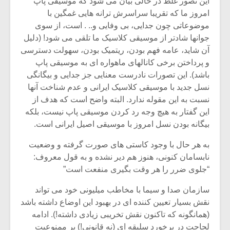
این تصور غلط در حالی بیان می شود که موسیقی پاپ
امروز ما که تقریبا سراسرش ترانه هایی غمگین با
موضوعاتی چون جدایی، بی وفایی و.. . است، از سوی
جوانها شادتر از موسیقی کلاسیک ما تلقی می شود! (دلیل
آن شاید، عامه فهم بودن، ریتمیک بودن، سهولت دسترسی
و پرداختن برخی کانالهای ماهواره ای به موسیقی پاپ
باشد). این تصورات نادرست معنایی جز جدایی و بیگانگی
نسل جدید با موسیقی کلاسیک ایرانی و عدم شناخت آنها
نسبت به این مقوله ندارد. البته واضح است که هدف از
این گفتار به هیچ وجه رد کردن موسیقی پاپ نیست، بلکه
بیگانه بودن نسل امروز با موسیقی اصیل ایرانی است.
به هر حال با وجود کاستی های صورت گرفته و وضعیت
نابسامان کنونی، هنوز هم دیر نشده و به قول معروف:
“جلوی ضرر را هر وقت بگیری منفعت است”
سازمان صدا و سیما با مخاطب میلیونی خود می تواند
نقش بسیار تعیین کننده ای در بهبود این اوضاع داشته باشد
(همانگونه که تاکنون نقش تخریبی زیادی داشته!). ادامه
لجاجت در برخورد سلیقه ای (نه قانونی!) بر ممنوعیت