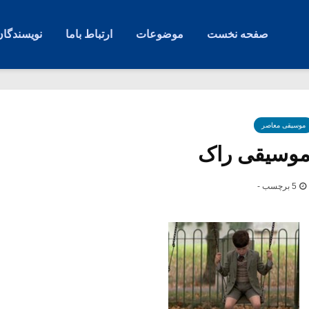
صفحه نخست
موضوعات
ارتباط باما
نویسندگان
موسیقی معاصر
 موسیقی راک
5 برچسب -