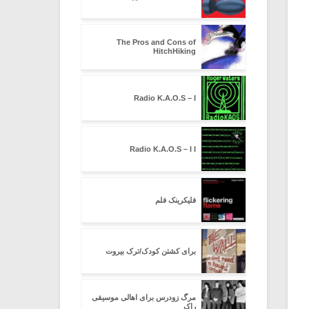
The Pros and Cons of
HitchHiking
Radio K.A.O.S – I
Radio K.A.O.S – I I
فلیکرینک فلم
برای کشتن کودک/ترک بیروت
مرگ زودرس برای اهالی موسیقی
راک