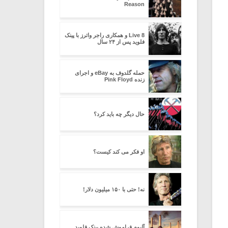
Reason
Live 8 و همکاری راجر واترز با پینک
فلوید پس از ۲۴ سال
حمله گلدوف به eBay و اجرای
زنده Pink Floyd
حال دیگر چه باید کرد؟
او فکر می کند کیست؟
نه! حتی با ۱۵۰ میلیون دلار!
آلبوم فراموش شده پینک فلوید