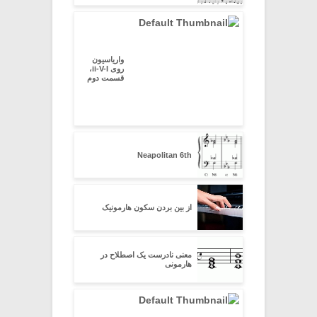
واریاسیون
روی ii-V-I،
قسمت دوم
Neapolitan 6th
از بین بردن سکون هارمونیک
معنی نادرست یک اصطلاح در
هارمونی