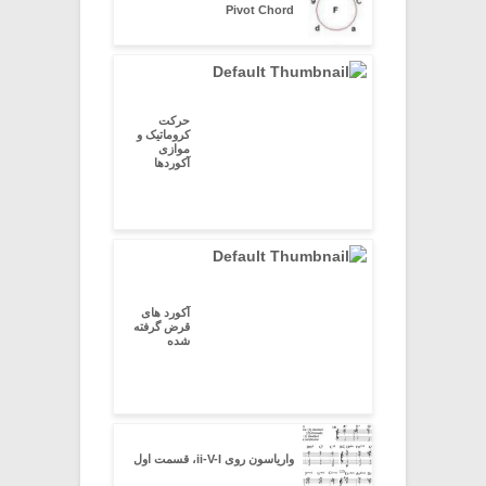
Pivot Chord
حرکت
کروماتیک و
موازی
آکوردها
آکورد های
قرض گرفته
شده
واریاسون روی ii-V-I، قسمت اول