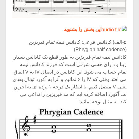
این بخش را بشنوید
۵-الف) کادانس فرعی: کادانس نیمه تمام فیریژین
(Phrygian half-cadence)
کادانس نیمه تمام فیریژین به طور قطع یک کادانس بسیار
زیبا و دارای حسی شرقی است که فرزند کادانس نیمه
تمام حساب می شود. این کادانس در اتصال IV به V اتفاق
می افتد وقتی که IV را ۶ نمائیم و آنرا به آکورد تونال بعدی
یعنی V متصل کنیم. با اینکار یک درجه ۱ پرده ای به آخرین
نت آکورد اضافه کرده ایم که مد فیریژین را تداعی می
میکلوش روژا
موریس ژار
کند. به مثال توجه نمائید:
یادداشتی بر موسیقی
دوره آموزش
متن فیلم «متری
موسیقی بر