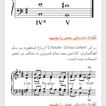
شیش و نیم»
موسیقی فی
برگزار می 
اگر نمی توانی
سکانسی به 
مشهورترین باشی،
موسیقی فیلم 
بدنام ترین باش
این بخش را بشنوید
در اثر “Chorale- Schau Lieber” از باخ اسطوره بی بدیل
آهنگسازی، کادانس نیمه تمام فیریژین به شکلی بی نقص
استفاده شده است.
این بخش را بشنوید