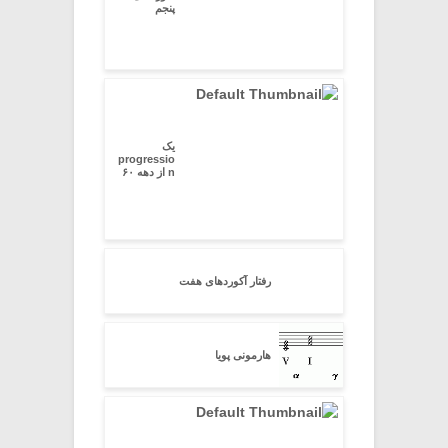
پنجم
یک
progressio
n از دهه ۶۰
رفتار آکوردهای هفت
هارمونی پویا