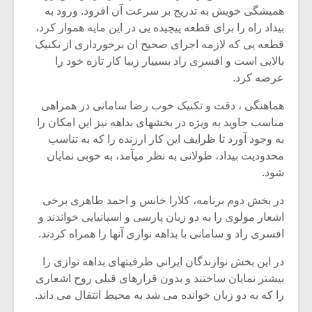
شیش و نیم»
موسیقی فی
همیشگی خویش به تدریج بر سرعت آن افزود. ورود به
برگزار می 
بیداد راه را برای قطعه پیچیده یی در این مایه هموار کرد،
اگر نمی توانی
سکانسی به 
قطعه یی که لازمه اجرای صحیح ان برخورداری از تکنیک
مشهورترین باشی،
موسیقی فیلم 
بالایی است و افسری راد بسییار زیبا کار تازه خود را
بدنام ترین باش
عرضه کرد.
هماهنگی ، دقت و تکنیک خوب رضا سامانی در همراهی
مناسب جاوید به ویژه در بخشهای بداهه نیز این امکان را
به وجود آورد تا ظرایف این کار ارزنده را که به تناسب
محدودیت بیداد، طولانی به نظر میآمد، به خوبی نمایان
شود.
در بخش دوم برنامه، کلارا خانس و احمد طاهری برخی
اشعار مولوی را به دو زبان پارسی و اسپانیایی خواندند و
افسری راد و سامانی با بداهه نوازی آنها را همراه کردند.
در این بخش نوازندگان ایرانی ظرفیتهای بداهه نوازی را
بیشتر نمایان ساختند و بدون قرارهای قبلی روح اشعاری
را که به دو زبان خوانده می شد به محیط انتقال می داند.