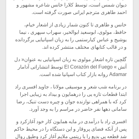
دیوان شمس است، توسط کلارا خانس شاعره مشهور و
احمد طاهری مترجم ایرانی صورت گرفته است.
خانس و طاهری تا کنون شمار زیادی از اشعار خیام،
حافظ، مولوی، ابوسعید ابوالخیر، سهراب سپهری ، نیما
یوشیج و عباس کیارستمی را به زبان اسپانیایی برگردانده
و در قالب کتابهای مختلف منتشر کرده اند.
گلچین تازه اشعار مولوی به زبان اسپانیایی به عنوان« دل
آتش » El Corazón del Fuego توسط انتشاراتی آدامار
Adamar روانه بازار کتاب اسپانیا شده است.
در برنامه شب شعر و موسیقی مولانا ، جاوید افسری راد
ابتدا قطعات تازه یی را درهمایون و بیداد به زیبایی اجرا
میکلوش روژا
موریس ژار
کرد که با همراهی نوازنده جوان و چیره دست تنبک، رضا
سامانی دهها نفر حاضر در مراسم را به وجد آورد.
افسری راد با درآمدی در مایه همایون کار خود آغازکرد و
یادداشتی بر موسیقی
دوره آموزش
پس از آنکه فضای پروقار و این دستگاه را در محیط حاکم
متن فیلم «متری
موسیقی بر
شد قطعه یی بدیع را با ریتمی ملایم آغاز کرد وطیق روال