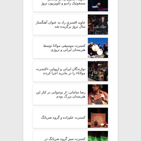
سمفونیک رادیو و تلویزیون نروژ
جاوید افسری راد به عنوان آهنگساز
سال نروژ برگزیده شد
کنسرت موسیقی مولانا توسط
هنرمندان ایرانی و نروژی
نوازندگان ایرانی و اروپایی «کنسرت
مولانا» را در مادرید اجرا کردند
رضا سامانی: از نوجوانی در کنار این
هنرمندان بزرگ بودم
کنسرت علیزاده و گروه ضربانگ
کنسرت سبز گروه ضربانگ در