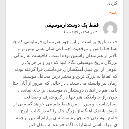
کرده.
پاسخ
فقط یک دوستدارموسیقی
۲۰ آذر ۱۳۸۶ در ۱:۵۹ ب٫ظ
خب ، تاریخ پر است از این جور هنرمندان فرمایشی که چه
بسا حتا دانش و موقعیت اجتماعی شان بسی بیش تر و
بالاتر از هنرمندان راستین بوده است . کافیست به زندگی
بزرگان تاریخ موسیقی نگاه کنید که دور و بر هر یک را
انبوهی از این قبیل آهنگسازان فرمایشی فرا گرفته بودند
که اتفاقا به بزرگ ترین و معتبر ترین محافل موسیقی
زمان نیز وابسته می شدند ، در حالی که امروز از آنان حتا
نامی هم در اذهان دوستداران موسیقی بر جای نمانده ،
چون راز جاوادنگی هنر تنها در گرو شرف و صداقت
انسان است و بس … من فقط دلم می خواهد گفته یی از
لئوش یاناچک آهنگساز بزرگ چک را که در کتاب تاریخ
جامع موسیقی جلد چهارم نوشته ی ویلیام آستین ترجمه
ی بهزاد باشی انتشارات آگاه خوانده ام ، نقل کنم :