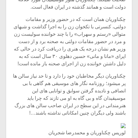
دولت است و همانند گذشته در ایران فعال است.
چکناوریان همان است که در حضور وزیر و مقامات
دولتی، کنسرتی با تکخوان زن را به اجرا گذاشت و شبهای
متوالی «رستم و سهراب» را با چند خواننده سولیست زن
و مرد در حضور مقامات دولتی به صحنه برد و از دست
وزیر هم نشان درجه یک هنری را دریافت کرد در حالی که
اپرای «مانا و مانی» حسین دهلوی ۳۰ سال است که به
دلیل داشتن خواننده زن از اجرای صحنه باز مانده است!
چکناوریان دیگر مخاطبان خود را دارد و تا حد نیاز سالن ها
پر میشود؛ روزنامه نگار های موسیقی هم گاهی با بی
انصافی و نادیده گرفتن سوابق و توانایی های این
میکلوش روژا
موریس ژار
موسیقیدان گاه و بی گاه به او می تازند که چرا باید
هنرمندانی در این سطح در ایران صاحب سالن های بزرگ
باشند ولی دیگران چنین امکاناتی نداشته باشند…!
یادداشتی بر موسیقی
دوره آموزش
لوریس چکناوریان و محمدرضا شجریان
متن فیلم «متری
موسیقی بر