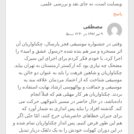
وبسایت است، نه جای نقد و بررسی علمی.
پاسخ
مصطفی
۹ تیر ۱۳۸۶ در ۱۲:۴۰ ب٫ظ
وقتی در جشنواره موسیقی فجر پارسال، چکناواریان آن
اثر مسخره و سر هم بنده شده «رسول عشق و امید» را
اجرا کرد، با خودم فکر کردم برای اجرای این سیرک
مضحک چه نیازی بود که ارکستر ارمنستان به تهران بیاید.
چکناواریان و شاهین فرهت را باید به عنوان دو خائن به
موسیقی شناخت که از اعتماد مردمان علاقه مند یه
موسیقی و حماقت و بوالهوسی ارشاد نهایت استفاده را
بردند. چکناواریان هر کار مهمّی هم که قبلاً انجام
داده‌باشد، در حال حاضر در مسیر ناموجّهی حرکت می
کند. گذشته افراد را نباید پس اندازی به شمار آورد که
برای جبران خطاهای حاضرشان خرج کنند، امّا حتّی اگر
هم این طور فرض کنیم، پس انداز چکناواریان تمام شده و
در این دوران کهولت خودش را به یک دلقک دربار تبدیل