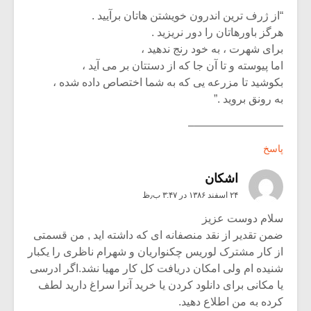
“از ژرف ترین اندرون خویشتن هاتان برآیید .
هرگز باورهاتان را دور نریزید .
برای شهرت ، به خود رنج ندهید ،
اما پیوسته و تا آن جا که از دستتان بر می آید ،
بکوشید تا مزرعه یی که به شما اختصاص داده شده ،
به رونق بروید .”
————————–
پاسخ
اشکان
۲۴ اسفند ۱۳۸۶ در ۳:۴۷ ب٫ظ
سلام دوست عزیز
ضمن تقدیر از نقد منصفانه ای که داشته اید , من قسمتی
از کار مشترک لوریس چکنواریان و شهرام ناظری را یکبار
شنیده ام ولی امکان دریافت کل کار مهیا نشد.اگر ادرسی
یا مکانی برای دانلود کردن یا خرید آنرا سراغ دارید لطف
کرده به من اطلاع دهید.