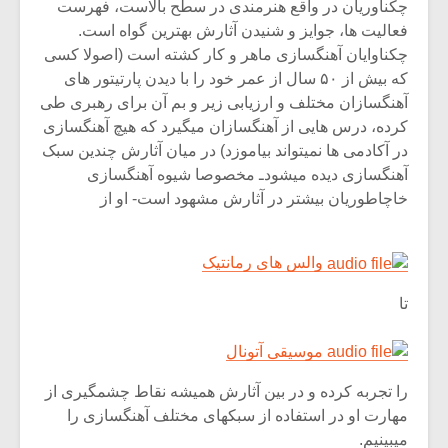
شیش و نیم»
موسیقی فی
چکناوریان در واقع هنرمندی در سطح بالاست، فهرست
برگزار می 
فعالیت ها، جوایز و شنیدن آثارش بهترین گواه است.
چکناوایان آهنگسازی ماهر و کار کشته است (اصولا کسی
اگر نمی توانی
سکانسی به 
که بیش از ۵۰ سال از عمر خود را با دیدن پارتیتور های
مشهورترین باشی،
موسیقی فیلم 
آهنگسازان مختلف و ارزیابی زیر و بم آن برای رهبری طی
بدنام ترین باش
کرده، درس هایی از آهنگسازان میگیرد که هیچ آهنگسازی
در آکادمی ها نمیتواند بیاموزد) در میان آثارش چندین سبک
آهنگسازی دیده میشودـ مخصوصا شیوه آهنگسازی
خاچاطوریان بیشتر در آثارش مشهود است- او از
والس های رمانتیک
تا
موسیقی آتونال
را تجربه کرده و در بین آثارش همیشه نقاط چشمگیری از
مهارت او در استفاده از سبکهای مختلف آهنگسازی را
میبینیم.