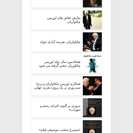
نمایش نقاش های لوریس
چکنواریان
چکناواریان، هنرمند آزادی خواه
هشتادمین سال تولد لوریس
چکناوریان جشن گرفته می شود
همکاری لوریس چکناواریان و بردیا
صدرنوری در یک پروژه هنری جهانی
مروری بر آلبوم «اپرای رستم و
سهراب»
«سیمرغ منتخب موسیقی فیلم»