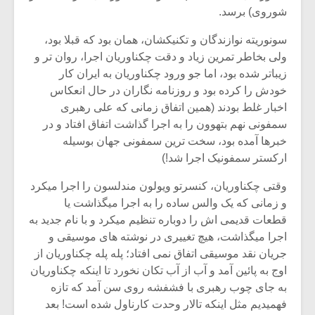
شوروی) برسد.
سونوریته نوازندگان و تکنیکشان، همان بود که قبلا بود،
ولی بخاطر تمرین زیاد و دقت چکناوریان اجرا، روان تر و
زیباتر شده بود، اما جو ورود چکناوریان به ایران کار
خودش را کرده بود و روزنامه نگاران در حال انعکاس
اخبار غلط بودند (همین اتفاق زمانی که علی رهبری
سمفونی نهم بتهوون را به اجرا گذاشت اتفاق افتاد و در
خبرها آمده بود، سخت ترین سمفونی جهان بوسیله
ارکستر سمفونیک اجرا شد!)
وقتی چکناوریان، کنسرتو ویولون مندلسون را اجرا میکرد
و زمانی که یک والس ساده را به اجرا میگذاشت یا
قطعات قدیمی اش را دوباره تنظیم میکرد و با نام جدید به
اجرا میگذاشت، هیچ تغییری در نوشته های موسیقی و
جریان نقد موسیقی اتفاق نمی افتاد؛ پله پله چکناوریان از
اوج به پائین آمد و آب از آب تکان نخورد تا اینکه چکناوریان
به جای چوب رهبری با فشفشه روی سن آمد که تازه
فهمیدیم مثل اینکه تالار وحدت کارناول شده است! بعد