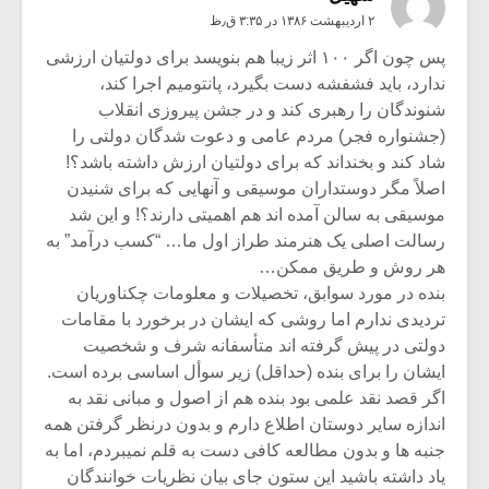
۲ اردیبهشت ۱۳۸۶ در ۳:۳۵ ق٫ظ
پس چون اگر ۱۰۰ اثر زیبا هم بنویسد برای دولتیان ارزشی
ندارد، باید فشفشه دست بگیرد، پانتومیم اجرا کند،
شنوندگان را رهبری کند و در جشن پیروزی انقلاب
(جشنواره فجر) مردم عامی و دعوت شدگان دولتی را
شاد کند و بخنداند که برای دولتیان ارزش داشته باشد؟!
اصلاً مگر دوستداران موسیقی و آنهایی که برای شنیدن
موسیقی به سالن آمده اند هم اهمیتی دارند؟! و این شد
رسالت اصلی یک هنرمند طراز اول ما… “کسب درآمد” به
هر روش و طریق ممکن…
بنده در مورد سوابق، تخصیلات و معلومات چکناوریان
تردیدی ندارم اما روشی که ایشان در برخورد با مقامات
دولتی در پیش گرفته اند متأسفانه شرف و شخصیت
ایشان را برای بنده (حداقل) زیر سوأل اساسی برده است.
اگر قصد نقد علمی بود بنده هم از اصول و مبانی نقد به
اندازه سایر دوستان اطلاع دارم و بدون درنظر گرفتن همه
جنبه ها و بدون مطالعه کافی دست به قلم نمیبردم، اما به
یاد داشته باشید این ستون جای بیان نظریات خوانندگان