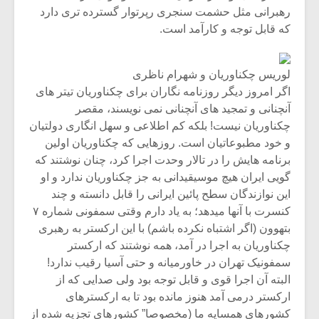
رهبرانی مثل حشمت سنجری رپرتوار گسترده تری دارد
که قابل توجه و کارآمد است.
لوریس چکناوریان و شهرام ناظری
اگر امروز دیگر روزنامه نگاران برای چکناوریان تیتر های
آنچنانی و تمجید های آنچنانی نمی نویسند، مقصر
چکناوریان نیست! بلکه کم اطلاعی و سهل انگاری دولتیان
و خود مطبوعاتیان است. روزهایی که چکناوریان اولین
برنامه هایش را در تالار وحدت اجرا کرد، چنان نوشتند که
گویی ایران هیچ موسیقیدانی به جز چکناوریان ندارد و او
این نوازندگان سطح پائین ایرانی را قابل دانسته و چند
کنسرت با آنها میدهد؛ به یاد دارم وقتی سمفونی شماره ۷
بتهوون (اگر اشتباه نکرده باشم) با این ارکستر به رهبری
چکناوریان به اجرا در آمد، همه نوشتند که ارکستر
سمفونیک تهران در خاورمیانه و حتی آسیا رقیب ندارد!
البته آن اجرا قوی و قابل توجه بود ولی صدایی که از
ارکستر درمی آمد هنوز مانده بود تا به ارکسترهای
کشورهای همسایه ما (مخصوصا” کشورهای تجزیه شده از