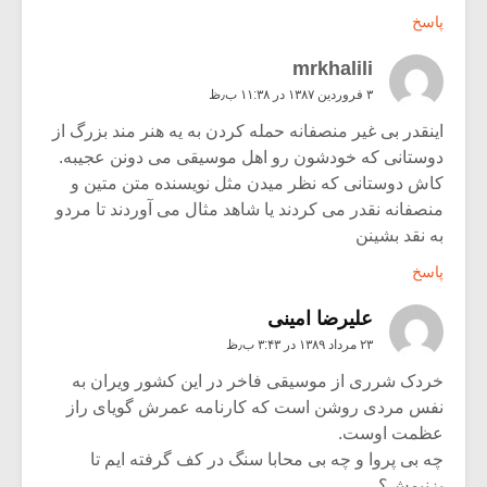
پاسخ
mrkhalili
۳ فروردین ۱۳۸۷ در ۱۱:۳۸ ب٫ظ
اینقدر بی غیر منصفانه حمله کردن به یه هنر مند بزرگ از
دوستانی که خودشون رو اهل موسیقی می دونن عجیبه.
کاش دوستانی که نظر میدن مثل نویسنده متن متین و
منصفانه نقدر می کردند یا شاهد مثال می آوردند تا مردو
به نقد بشینن
پاسخ
علیرضا امینی
۲۳ مرداد ۱۳۸۹ در ۳:۴۳ ب٫ظ
خردک شرری از موسیقی فاخر در این کشور ویران به
نفس مردی روشن است که کارنامه عمرش گویای راز
عظمت اوست.
چه بی پروا و چه بی محابا سنگ در کف گرفته ایم تا
بزنیمش؟