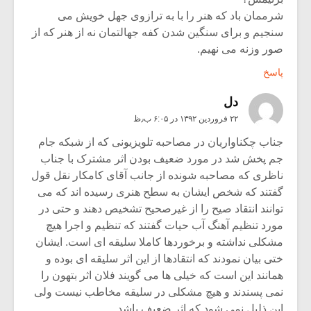
شرممان باد که هنر را با به ترازوی جهل خویش می
سنجیم و برای سنگین شدن کفه جهالتمان نه از هنر که از
صور وزنه می نهیم.
پاسخ
دل
۲۲ فروردین ۱۳۹۲ در ۶:۰۵ ب٫ظ
جناب چکناواریان در مصاحبه تلویزیونی که از شبکه جام
جم پخش شد در مورد ضعیف بودن اثر مشترک با جناب
ناظری که مصاحبه شونده از جانب آقای کامکار نقل قول
گفتند که شخص ایشان به سطح هنری رسیده اند که می
توانند انتقاد صیح را از غیرصحیح تشخیص دهند و حتی در
مورد تنظیم آهنگ آب حیات گفتند که تنظیم و اجرا هیچ
مشکلی نداشته و برخوردها کاملا سلیقه ای است. ایشان
ختی بیان نمودند که انتقادها از این اثر سلیقه ای بوده و
همانند این است که خیلی ها می گویند فلان اثر بتهون را
نمی پسندند و هیچ مشکلی در سلیقه مخاطب نیست ولی
این ذلیل نمی شود که اثر ضعیف باشد.