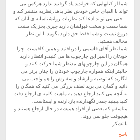
شما از کتابهایی که خواندید یاد گرفتید ندارد.هرکس می
تواند با الفبای خاص خودش نظر بدهد، ِنظریه منتشر کند و
…حتی می تواند ادعا کند نظریات روانشناسانه ی آنان که
شما سفت و سخت قبولشان دارید چیزی بجز یک مشت
دروغ نیست.و شما فقط حق دارید بگویید با این نظر
مخالف هستید.
شما نظر آقای قاسمی را دریافتید و همین کافیست. چرا
خودتان را اسیر این چارچوب ها می کنید.و انتظار دارید
همگان در این چارچوبهای مدنظر شما حرکت کنند و
جالبتر اینکه همواره چارچوب خودتان را چنان برتر می
انگارید که توصیه و ارشاد و سفارش را هم واجب می
دانید و گمان می برید لطف بزرگی می کنید که همگان را
به آنچه می کنید ارجاع دهید.به ماهیت کلمه ی ارجاع دقت
کنید.ببینید چقدر نگهدارنده بازدارنده و ایستاست.
متاسفم که بعضی از افراد همیشه در حال ارجاع هستند.و
هیچوقت جلو نمی روند.
با تشکر
پاسخ