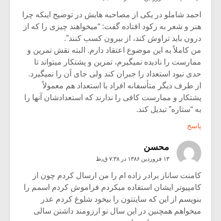
احمد شاملو در یکی از مصاحبه هایش در توضیح اینکه چرا
هنر و شعر به رکود افتاده گفت: “میخواهند چیزی را که از
درون باید تراوش کند، از بیرون کسب کنند”.
من کاملاً به این موضوع اعتقاد دارم. البته نقش تمرین و
ممارست را نادیده نمیگیرم، تمرین و پشتکار میتواند تا
حدی نبود استعداد را جبران کند ولی جای آن را نمیگیرد.
از طرف دیگر متأسفانه افراد با استعداد هم معمولاً
پشتکار و ممارست کافی را ندارند که استعدادشان آنها را
به “ستاره” تبدیل کند.
پاسخ
محسن
۱۳ فروردین ۱۳۸۶ در ۷:۳۸ ق٫ظ
کامنت ساناز برادر زاده ام را من ارسال کردم چون از
کامپیوتر ایشان استفاده میکردم فراموش کردم اسمم را
بنویسم از این که سایتتون را بیخود شلوغ کردم عذر
میخواهم همچنین در این سال نو ارزومند داشتن سالی