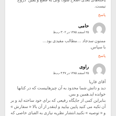
نیست.
پاسخ
حامی
۲۵ اسفند ۱۳۸۵ در ۳:۰۲ ب٫ظ
ممنون سدجاد …مطالب مفیدی بود…
با سپاس.
پاسخ
راوی
۲۵ اسفند ۱۳۸۵ در ۴:۴۷ ب٫ظ
آقای فاریا
دید و دانش شما محدود به آن چیزهاییست که در کتابها
خوانده اید.همین و بس.
بنابراین کمی از جایگاه رفیعی که برای خود ساخته اید و بر
آن تکیه می کنید پایین بیایید و اینقدر از آن بالا « سفارش »
و « توصیه » نکنید.انتشار نظریه نیازی به الفبای خاصی که