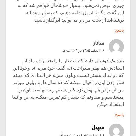
چیزی عوض نمی‌شود. بسیار خوشحال خواهم شد که به
این گفت وگو با ایمیل ادامه دهیم، که بسیار مؤدبانه
نوشته‌اید از بخت من، و می‌توانید اثرگذار باشید.
پاسخ
ساناز
۲۶ اسفند ۱۳۸۵ در ۱:۰۳ ب٫ظ
بنده یک دوستی دارم که سه تار را را بعد از دو ماه از
استادش هم بهتر مینواخت (به گفته خود مربی)با وجود این
که دو سال بیشتر نیست ویلون میزنه هر استادی که میبنه
ساز زدن اون را خیال میکنه که ده سال داره ویلون میزنه
من از برادر هم بهش نزدیکتر هستم و سالهاست اون را
میشناسم و میدونم که بسیار کم تمرین میکنه به این واقعا
استعداد میگن
پاسخ
سهیل
۱ فروردین ۱۳۸۶ در ۶:۰۴ ب٫ظ