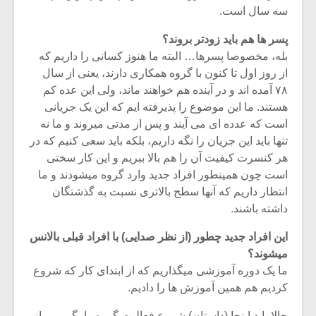
سه سال است.
پسر ها هم باید زودتر بروند؟
بله، مخصوصا پسرها… البته ما هنوز کسانی را داریم که
از روز اول تا کنون با گروه همکاری دارند، یعنی از سال
۷۸ آمده اند و در آینده هم خواهند ماند، ولی این عده کم
هستند. ما این موضوع را پذیرفته ایم که این یک جریانی
است که عدده ای می آیند و پس از مدتی میروند و ما نه
تنها باید این جریان را نگه داریم، بلکه باید سعی کنیم که در
هر کنسرت کیفیت آن را هم بالا ببریم و این کار سختی
است چون همینطور افراد جدید وارد گروه میشودند و ما
انتظار داریم که آنها سطح بالاتری نسبت به گذشتگان
داشته باشند.
میکلوش روژا
موریس ژار
این افراد جدید چطور (از نظر صدایی) با افراد قبلی بالانس
میشوند؟
ما یک دوره آموزشی میگذاریم که از ابتدای کار که شروع
کردیم هم همین آموزش ها را دادیم.
یادداشتی بر موسیقی
دوره آموزش
متن فیلم «متری
موسیقی بر
حالا باید اینجا (داستان) شروع فعالیت گروه را بگویم… از