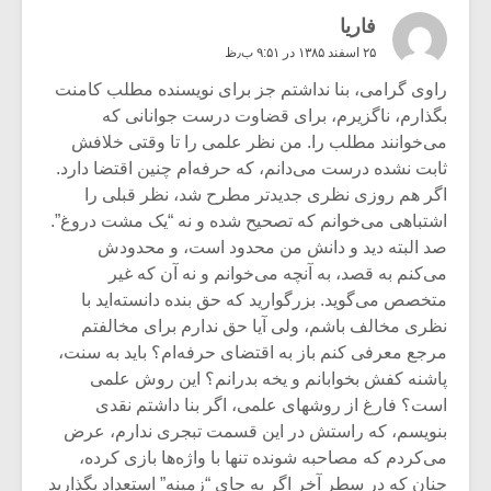
فاریا
۲۵ اسفند ۱۳۸۵ در ۹:۵۱ ب٫ظ
راوی گرامی، بنا نداشتم جز برای نویسنده مطلب کامنت
بگذارم، ناگزیرم، برای قضاوت درست جوانانی که
می‌خوانند مطلب را. من نظر علمی را تا وقتی خلافش
ثابت نشده درست می‌دانم، که حرفه‌ام چنین اقتضا دارد.
اگر هم روزی نظری جدیدتر مطرح شد، نظر قبلی را
اشتباهی می‌خوانم که تصحیح شده و نه “یک مشت دروغ”.
صد البته دید و دانش من محدود است، و محدودش
می‌کنم به قصد، به آنچه می‌خوانم و نه آن که غیر
متخصص می‌گوید. بزرگوارید که حق بنده دانسته‌اید با
نظری مخالف باشم، ولی آیا حق ندارم برای مخالفتم
مرجع معرفی کنم باز به اقتضای حرفه‌ام؟ باید به سنت،
پاشنه کفش بخوابانم و یخه بدرانم؟ این روش علمی
است؟ فارغ از روشهای علمی، اگر بنا داشتم نقدی
بنویسم، که راستش در این قسمت تبجری ندارم، عرض
می‌کردم که مصاحبه شونده تنها با واژه‌ها بازی کرده،
چنان که در سطر آخر اگر به جای “زمینه” استعداد بگذارید