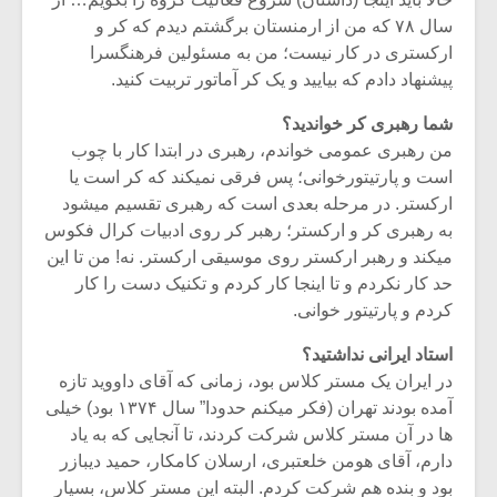
شیش و نیم»
موسیقی فی
برگزار می 
سال ۷۸ که من از ارمنستان برگشتم دیدم که کر و
ارکستری در کار نیست؛ من به مسئولین فرهنگسرا
اگر نمی توانی
سکانسی به 
پیشنهاد دادم که بیایید و یک کر آماتور تربیت کنید.
مشهورترین باشی،
موسیقی فیلم 
بدنام ترین باش
شما رهبری کر خواندید؟
من رهبری عمومی خواندم، رهبری در ابتدا کار با چوب
است و پارتیتورخوانی؛ پس فرقی نمیکند که کر است یا
ارکستر. در مرحله بعدی است که رهبری تقسیم میشود
به رهبری کر و ارکستر؛ رهبر کر روی ادبیات کرال فکوس
میکند و رهبر ارکستر روی موسیقی ارکستر. نه! من تا این
حد کار نکردم و تا اینجا کار کردم و تکنیک دست را کار
کردم و پارتیتور خوانی.
استاد ایرانی نداشتید؟
در ایران یک مستر کلاس بود، زمانی که آقای داووید تازه
آمده بودند تهران (فکر میکنم حدودا” سال ۱۳۷۴ بود) خیلی
ها در آن مستر کلاس شرکت کردند، تا آنجایی که به یاد
دارم، آقای هومن خلعتبری، ارسلان کامکار، حمید دیبازر
بود و بنده هم شرکت کردم. البته این مستر کلاس، بسیار