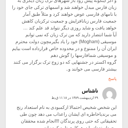
و اگر اینگونه پیش رود باز شهرهای ترک زبان دیگری به
زبان فارس مبدل خواهند شد و اسمهای ترکی جای خود را
با نامهای فارسی عوض خواهند کرد و مثلاً طبق آمار
جمعیت فارس زبانافزایش و جمعیت ترکزبان کاهش
خواهد یافت و شاید روزی دیگر نتواند قد علم کند …
آیآ شما انتضار دارید که من ترک زبان که نمی توانم
موسیقی (Mogham) خود را یاد بگیرمچون دولت محترم
ایران آن را ممنوع و در محدوده خاص قرارداده است بیایم
و موسیقی شمافارسها را گوش دهم
گروه اکستر در جشنهایی که دو زوج ترک برگزار می کنند
بیشتر فارسی می خوانند و..
پاسخ
ناشناس
۲۹ اردیبهشت ۱۳۸۹ در ۱۱:۱۸ ق٫ظ
این شخص شخیص احتمالا ازکمبودی به نام استعداد رنج
می برندیاخاطره ای ایشان راعذاب می دهد چون طی
تحقیقاتی که حتی روی پرندگان !!!انجام شده محققان
وجوداستعداد را درهرکاری تایید کرده اند