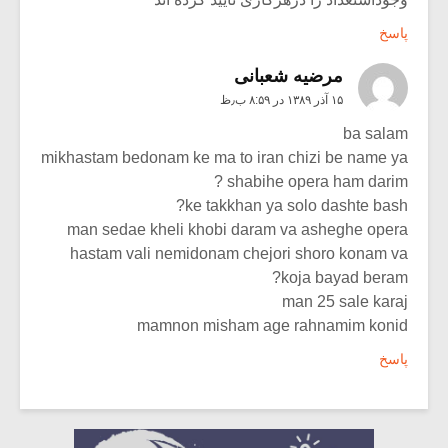
پاسخ
مرضیه شعبانی
۱۵ آذر ۱۳۸۹ در ۸:۵۹ ب٫ظ
ba salam
mikhastam bedonam ke ma to iran chizi be name ya
shabihe opera ham darim ?
ke takkhan ya solo dashte bash?
man sedae kheli khobi daram va asheghe opera
hastam vali nemidonam chejori shoro konam va
koja bayad beram?
man 25 sale karaj
mamnon misham age rahnamim konid
پاسخ