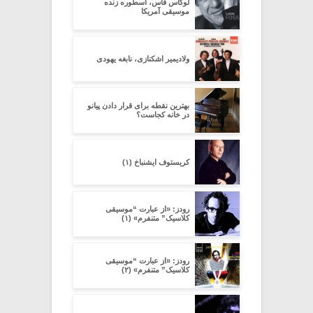
لوکاس فاس، اسطوره زنده
موسیقی آمریکا
ولادیمیر اشکنازی، نابغه یهودی
بهترین نقطه برای قرار دادن پیانو
در خانه کجاست؟
کریستوف ایشنباخ (۱)
رودز: «از عبارت “موسیقی
کلاسیک” متنفرم» (۱)
رودز: «از عبارت “موسیقی
کلاسیک” متنفرم» (۲)