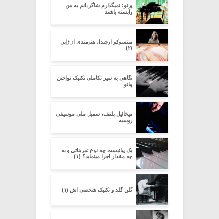
پرتو: نمیگذارم شاگردانم به من
وابسته باشند
میتسوکو اوچیدا، هنرمندی از ژاپن
(۲)
نگاهی به سیر تکاملی تکنیک نواختن
پیانو
میخائیل پلتنف، سمبل ملی موسیقی
روسیه
یک پیانیست چه نوع تمریناتی و به
چه مقدار اجرا مینماید؟ (۱)
گلن گلد و تکنیک شخصی اش (۱)