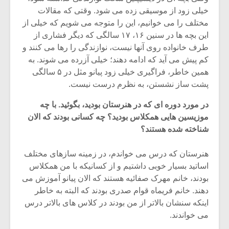
خیلی زود از موسیقی زده می شود. وقتی که مقالات
مختلف را می خوانیم، این را متوجه می شویم که خیلی از
این بچه ها در سنین ۱۶، ۱۷ سالگی که دیگر فشاری از
طرف خانواده روی آنها نیست، نوازندگی را رها می کنند و
کم پیش می آید که ادامه دهند؛ خیلی آزرده می شوند. به
همین خاطر، فراگیری خیلی زود پیانو مثل در ۵ سالگی
پشت ساز نشستن، به نظرم درست نیست.
در مورد دوره ای که در هنرستان بودید، بگوئید. با چه
موزیسین هایی همکلاس بودید؟ چه کسانی بودند که الان
شناخته شده هستند؟
هنرستان که درس می خواندم، در زمینه سازهای مختلف
میکلوش روژا
موریس ژار
اساتید بسیار خوبی داشتیم و از کسانیکه با من همکلاس
بودند، خانم مهرک صفائیه هستند که الان پیانو آموزش می
دهند. خانم فریماه قوام صدری بودند که البته به خاطر
اینکه سنشان بالاتر از من بودند در کلاس های بالاتر درس
یادداشتی بر موسیقی
دوره آموزش
می خواندند.
متن فیلم «متری
موسیقی بر