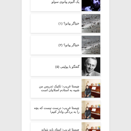
یک آلبوم پیانوی سولو
خنیاگر پیانو؟ (۱)
خنیاگر پیانو؟ (۲)
گفتگو با پولینی (۵)
چیستا غریب: تکنیک تدریس من
شبیه به استادم اصلانیان است
چیستا غریب: درست نیست که بچه
را به بردگی وادار کنیم!
چیستا غریب: استاد باید بتواند