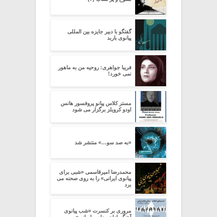
گفتگو با دبیر جایزه بین المللی
پیانوی باربد
فریبا جواهری: روحیه من به ماهور
نمی خورد!
مستر کلاس پیانو پروفسور هانس
اودو کرویلز برگزار می شود
«به صد سو…» منتشر شد
محمدرضا امیرقاسمی «شبی برای
پیانوی ایرانی» را به روی صحنه می
برد
مروری بر کنسرت «شب پیانوی