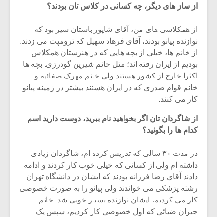
شیش و نیم»
موسیقی فی
از ساز های دیگر، چه کسانی در کلاس تان بودند؟
برگزار می 
از همکلاسی های من، آقای شاپور باستان سیر بود که
اگر نمی توانی
سکانسی به 
مشهورترین باشی،
موسیقی فیلم 
نوازنده پیانو بودند، آقای فرهاد سهیل که ترومپت می زدند.
بدنام ترین باش
از خانم ها، خیلی از بچه هایی که در هنرستان همکلاس
بودیم از ایران رفته اند؛ مثل خانم شیرین گودرزی. بچه ها
اکثرا خارج از کشور هستند ولی خانم مهرک صفائیه و
خانم قوام صدری که در ایران هستند بیشتر در زمینه پیانو
کار می کنند.
از شاگردان تان اگر بخواهید نام ببرید، دوست دارید اسم
کدام ها را بگوئید؟
در مدت ۳۰ سالی که تدریس کرده ام، شاگردان زیادی
داشته ام ولی از کسانی که خیلی خوب کار کردند و ادامه
دادند آقای رضا فرزانه بودند که ایشان در دانشگاه تهران
رشته پزشکی می خواندند ولی پیانو را به صورت خصوصی
کار می کردیم، ایشان نوازنده بسیار خوبی شد. خانم
جیران ضیائی که اول خصوصی کار کردیم، سپس یک