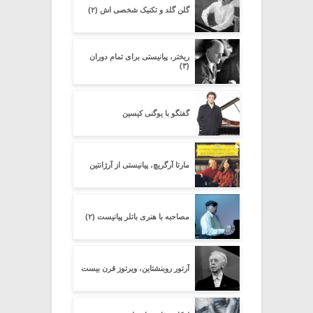
گلن گلد و تکنیک شخصی اش (۲)
ریختر، پیانیستی برای تمام دوران
(۳)
گفتگو با یوگنی کیسین
مارتا آرگریچ، پیانیستی از آرژانتین
مصاحبه با هنری باتلر پیانیست (۲)
آرتور روبنشتاین، ویرتوز قرن بیست