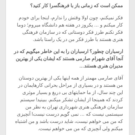
شیش و نیم»
موسیقی فی
ممکن است که زمانی باز با فرهنگسرا کار کنید؟
برگزار می 
فکر نمیکنم، چون اولا وقتش را ندارم، اینجا برای خودم
اگر نمی توانی
سکانسی به 
کار میکنم و … یکروز در هفته هم دانشگاه میروم؛ دوما
مشهورترین باشی،
موسیقی فیلم 
بدنام ترین باش
فکر نکنم طرز فکر دوستانی که در سازمان فرهنگی
هنری هستند با طرز فکر من در یک راستا باشد.
ارسباران چطور؟ ارسباران را به این خاطر میگویم که در
آنجا آقای شهرام صارمی هستند که ایشان یکی از بهترین
مدیران هنری هستند…
آقای صارمی مهمتر از همه اینها یکی از بهترین دوستان
من هستند و در بسیاری از مراحل بحرانی کارهایمان در
این چند سال، از ما حمایتهای بی دریغ و بسیار موثری
کردند که همینجا از ایشان تشکر میکنم. ببینید! سیستم
سازمان فرهنگی هنری شهرداری تهران به نظر من
سیستمی نیست که … نمی گویم درست نیست! آنچیزی
که من می خواهم نیست، شاید درست باشد و من اشتباه
میکنم ولی آنچیزی که من می خواهم نیست.