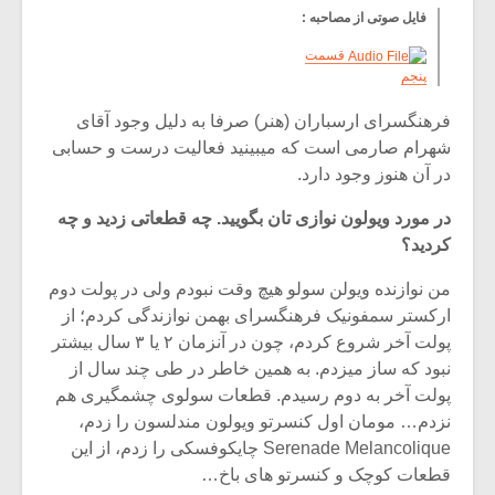
فایل صوتی از مصاحبه :
قسمت
پنجم
فرهنگسرای ارسباران (هنر) صرفا به دلیل وجود آقای
شهرام صارمی است که میبینید فعالیت درست و حسابی
در آن هنوز وجود دارد.
در مورد ویولون نوازی تان بگویید. چه قطعاتی زدید و چه
کردید؟
من نوازنده ویولن سولو هیچ وقت نبودم ولی در پولت دوم
ارکستر سمفونیک فرهنگسرای بهمن نوازندگی کردم؛ از
پولت آخر شروع کردم، چون در آنزمان ۲ یا ۳ سال بیشتر
نبود که ساز میزدم. به همین خاطر در طی چند سال از
پولت آخر به دوم رسیدم. قطعات سولوی چشمگیری هم
نزدم… مومان اول کنسرتو ویولون مندلسون را زدم،
Serenade Melancolique چایکوفسکی را زدم، از این
قطعات کوچک و کنسرتو های باخ…