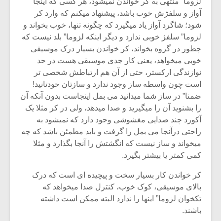
لزوما” منتهی به کر خواندن نمیشود، هر کسی که اینجا
آواز و سلفژش خوب باشد، پیشنهاد میکنم که وارد کر
شود؛ شاگرد آواز یاد میگیرد که چگونه تنها، خوب بخواند و
لزوما” سلفژ خوبی ندارد و دیگر اینکه لزوما” بلد نیست که
چطور در گروه بخواند، کر خواندن بسیار درک موسیقی
خوبی میخواهد، یعنی کار جدی موسیقی هست در حد
نوازندگی ارکستر، حتی از آن هم ارتباطش شخصی تر
است چون واسطه ساز وجود ندارد و سازتان خودتانید!
ضمنا” در ساز شما میدانید می بمل اینجاست بدون آنکه آن
را بشنوید آن را میگیرید و صدا میدهد، ولی در کر مثلا یک
آکورد چند صدایی مغشوشی وجود دارد که نمیشود به
راحتی درآنجا می بمل را گرفت و باید مطمئن باشد که چه
میخواند و ساز نیست که انگشتش را آنجا بگذارد و مثلا
میکلوش روژا
موریس ژار
کمی کمتر یا بیشتر بگیرد.
کر خواندن کار بسیار سخت و پیچیده ای است که درک
بالای موسیقی، کوک خوب، کنترل صدا میخواهد که
تکخوان لزوما” اینها را ندارد البته ممکن است داشته
یادداشتی بر موسیقی
دوره آموزش
باشند.
متن فیلم «متری
موسیقی بر