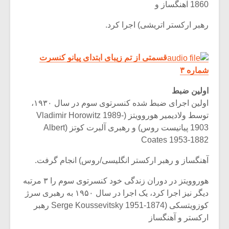
شیش و نیم»
موسیقی فی
1860 آهنگساز و
برگزار می 
رهبر ارکستر اتریشی) اجرا کرد.
اگر نمی توانی
سکانسی به 
مشهورترین باشی،
موسیقی فیلم 
بدنام ترین باش
قسمتی از تم زیبای ابتدای پیانو کنسرت
شماره ۳
اولین ضبط
اولین اجرای ضبط شده کنسرتوی سوم در سال ۱۹۳۰،
توسط ولادیمیر هوروویتز (Vladimir Horowitz 1989-
1903 پیانیست روس) و رهبری آلبرت کوتز (Albert
Coates 1953-1882
آهنگساز و رهبر ارکستر انگلیسی/روس) انجام گرفت.
هوروویتز در دوران زندگی خود کنسرتوی سوم را ۳ مرتبه
دیگر نیز اجرا کرد، یک اجرا در سال ۱۹۵۰ به رهبری سرژ
کوزویتسکی (Serge Koussevitsky 1951-1874 رهبر
ارکستر و آهنگساز