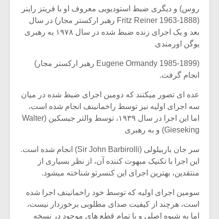
روس) و دیگری ضبط استودیویی معروف او با فریتز راینر
(Fritz Reiner 1963-1888 رهبر ارکستر مجار) در سال
بعد و یک اجرای زنده ضبط شده در سال ۱۹۷۸ به رهبری
یوگن اورمندی
(Eugene Ormandy 1985-1899 رهبر ارکستر مجار)
انجام گرفت.
عده ای تصور میکنند که دومین اجرای ضبط شده در میان
سه اجرای اولیه نیز توسط راخمانینف انجام شده است،
اما این اجرا در سال ۱۹۳۹، توسط والتر جیسکین (Walter
Gieseking) و به رهبری
سر جان باربیلولی (Sir John Barbirolli) انجام شده است.
این اجرا با تکنیک مبهوت کننده آن، از نظر بسیاری از
منتقدین، بهترین اجرای این کنسرتو شناخته میشود.
سومین اجرای اولیه که توسط خود راخمانینف اجرا شده
است، هرچند از کیفیت صدای مطلوبی برخوردار نیست،
اما به شیوه اصلی و با تمام قطع های موجود در نسخه