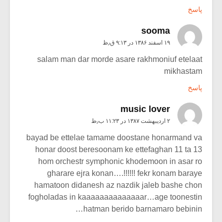
پاسخ
sooma
۱۹ اسفند ۱۳۸۶ در ۹:۱۳ ق٫ظ
salam man dar morde asare rakhmoniuf etelaat
mikhastam
پاسخ
music lover
۲ اردیبهشت ۱۳۸۷ در ۱۱:۲۳ ب٫ظ
bayad be ettelae tamame doostane honarmand va
honar doost beresoonam ke ettefaghan 11 ta 13
hom orchestr symphonic khodemoon in asar ro
gharare ejra konan….!!!!!! fekr konam baraye
hamatoon didanesh az nazdik jaleb bashe chon
fogholadas in kaaaaaaaaaaaaaar…age toonestin
hatman berido barnamaro bebinin…