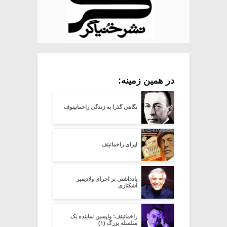
در همین زمینه:
نگاهی گذرا به زندگی راخمانینوف
اپرای راخمانینف
یادداشتى بر اجراى ولادیمیر
اشکنازى
راخمانینف؛ واپسین نماینده یک
سلسله بزرگ (۱)