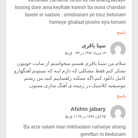
bozorg dare ama keyfiate karesh ba ouna chandan
fasele ei nadare . omidvaram ye rooz betunam
hameye ghataat piosho ejra konam
پاسخ
سینا باقری
۱۹ مرداد ۱۳۸۶ در ۰:۴۳ ق٫ظ
سلام.من سینا باقری هستم.میخواستم از سایت خوبتون
تشکر کنم.فقط مشکلی که دارم اینه که نمیتونم آهنگهارو
کامل دانلود کنم.اگه ممکنه راهنماییم کنید.من رشتم
موسیقیه کلاسیک در زمینه ی آهنگ سازی.ممنون.
پاسخ
Afshin jabary
۲۵ آبان ۱۳۸۶ در ۱۱:۲۷ ق٫ظ
Ba arze salam man mikhastam nahveye ahang
gereftan ro bedunam