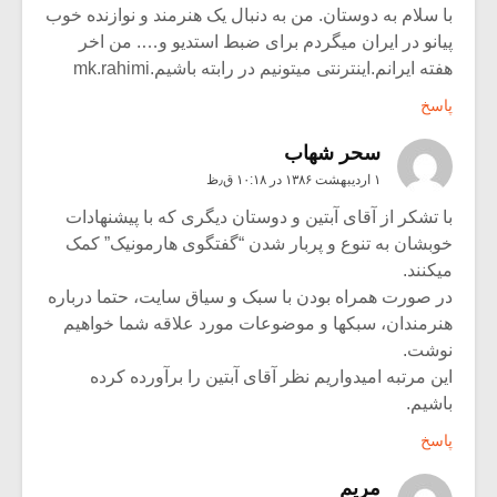
با سلام به دوستان. من به دنبال یک هنرمند و نوازنده خوب
پیانو در ایران میگردم برای ضبط استدیو و…. من اخر
هفته ایرانم.اینترنتی میتونیم در رابته باشیم.mk.rahimi
پاسخ
سحر شهاب
۱ اردیبهشت ۱۳۸۶ در ۱۰:۱۸ ق٫ظ
با تشکر از آقای آبتین و دوستان دیگری که با پیشنهادات
خوبشان به تنوع و پربار شدن “گفتگوی هارمونیک” کمک
میکنند.
در صورت همراه بودن با سبک و سیاق سایت، حتما درباره
هنرمندان، سبکها و موضوعات مورد علاقه شما خواهیم
نوشت.
این مرتبه امیدواریم نظر آقای آبتین را برآورده کرده
باشیم.
پاسخ
مریم