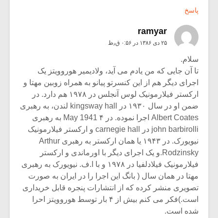
پاسخ
ramyar
۲۵ دی ۱۳۸۶ در ۰:۵۶ ق٫ظ
سلام.
تا آن جایی که من یادم می آید، ولادیمیر هوروویتز یک
اجرای دیگر هم از این کنسرتو پیانو به همراه زوبین مهتا و
ارکستر فیلارمونیک لوس آنجلس در ۱۹۷۸ هم دارد. در
ضمن او در سال ۱۹۳۰ در kingsway hall لندن، به رهبری
Albert Coates اجرا نموده. در ۴ May 1941 به رهبری
john barbirolli در carnegie hall و ارکستر فیلارمونیک
نیویورک. در ۱۹۴۳ یا همان ارکستر به رهبری Arthur
Rodzinsky.و یک اجرای دیگر با اورماندی و ارکستر
فیلارمونیک فیلادلفیا در ۱۹۷۸ و با ا.ف. نیویورک به رهبری
مهتا در همان سال ( بانگ این اجرا را در ایران به صورت
تصویری منشر کرده که از انتشارات پنجره قابل خریداری
است.)فکر می کنم بیش از ۴ بار توسط هوروویتز احرا
شده است.