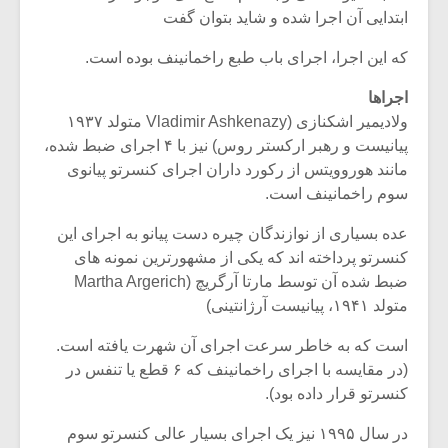
ابتدایی آن اجرا شده و شاید بتوان گفت
که این اجرا، اجرای باب طبع راخمانینف بوده است.
اجراها
ولادیمیر اشکنازی (Vladimir Ashkenazy متولد ۱۹۳۷
پیانیست و رهبر ارکستر روس) نیز با ۴ اجرای ضبط شده،
مانند هوروویتس از رکورد داران اجرای کنسرتو پیانوی
سوم راخمانینف است.
عده بسیاری از نوازندگان چیره دست پیانو به اجرای این
کنسرتو پرداخته اند که یکی از مشهورترین نمونه های
ضبط شده آن توسط مارتا آرگریچ (Martha Argerich
متولد ۱۹۴۱، پیانیست آرژانتینی)
است که به خاطر سرعت اجرای آن شهرت یافته است.
(در مقایسه با اجرای راخمانینف که ۶ قطع یا تنفس در
کنسرتو قرار داده بود).
در سال ۱۹۹۵ نیز یک اجرای بسیار عالی کنسرتو سوم