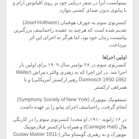
میتوانست آنرا در سفر دریایی خود بر روی اقیانوس آرام و
با پیانوی بدون صدای کشتی بنوازد.
کنسرتوی سوم به جوزف هوفمان (Josef Hofmann)
تقدیم شده است که هرچند به عقیده راخمانینف بزرگترین
پیانیست زمان خود بود، اما هرگز به اجرای این اثر
نپرداخت.
اولین اجراها
کنسرتوی سوم در ۲۸ نوامبر سال ۱۹۰۹ برای اولین بار
اجرا شد. در این اجرا که به رهبری والتر دمراش (Walter
Damrosch 1950-1862 رهبر ارکستر آمریکایی) و با
همراهی ارکستر
میکلوش روژا
موریس ژار
سمفونیک نیویورک (Symphony Society of New York)
انجام گرفت، راخمانینف اجرای پیانو را بر عهده داشت.
در ۱۶ ژانویه ۱۹۱۰، او مجددا کنسرتوی سوم را در کارنگی
هال (Carnegie Hall) و همراه با ارکستر فیلارمونیک
یادداشتی بر موسیقی
دوره آموزش
متن فیلم «متری
موسیقی بر
نیویورک و به رهبری گوستاو مالر (Gustav Mahler 1911-