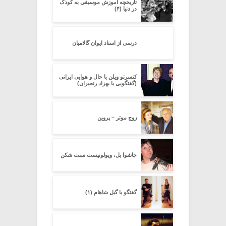
تاریخچه آموزش موسیقی به کودک
در دنیا (۴)
درسی از استاد ایوان گالامیان
کنسرتو ویلن با حال و هوایی ایرانی
(گفتگویی با بهزاد رنجبران)
زوج موتر – پروین
جاشوا بل، ویولونیست سنت شکن
گفتگو با گیل شاهام (۱)