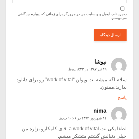
ذخیره نام، ایمیل و وبسایت من در مرورگر برای زمانی که دوباره دیدگاهی
می‌نویسم.
نیوشا
۱۹ تیر ۱۳۸۷ در ۸:۲۳ ب٫ظ
سلام.اگه میشه نت ویولن “work of vital” رو برای دانلود
بذارید.ممنون.
پاسخ
nima
۱۱ شهریور ۱۳۹۳ در ۱۰:۰۶ ب٫ظ
لطفا یکی نت a work of vital اقای کامکارو بزاره من
خیلی دنبالش گشتم متشکر میشم.