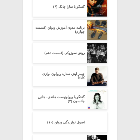
گفتگو با سارا چانگ (۶)
برنامه مدون آموزش ویولن (قسمت
چهارم)
روش سوزوکی (قسمت دهم)
جیمز اینز، ستاره ویولون نوازی
کانادا
گفتگو با ویولونیست هلندی، جانین
جانسون (۲)
اصول نوازندگی ویولن (۱۰)