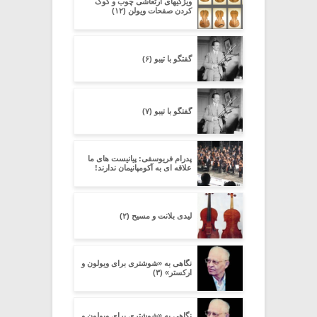
ویژگیهای ارتعاشی چوب و کوک
کردن صفحات ویولن (۱۲)
گفتگو با تیبو (۶)
گفتگو با تیبو (۷)
پدرام فریوسفی: پیانیست های ما
علاقه ای به آکومپانیمان ندارند!
لیدی بلانت و مسیح (۲)
نگاهی به «شوشتری برای ویولون و
ارکستر» (۳)
نگاهی به «شوشتری برای ویولون و