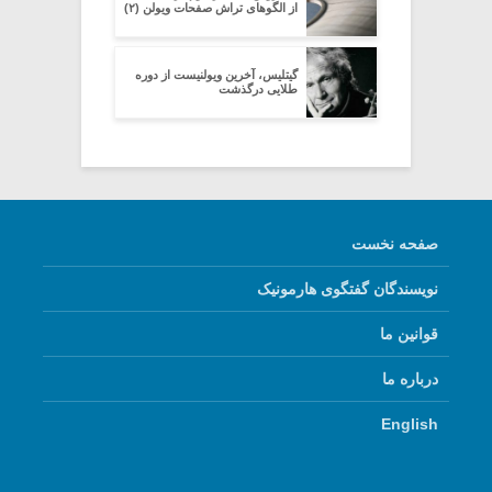
از الگوهای تراش صفحات ویولن (۲)
گیتلیس، آخرین ویولنیست از دوره
طلایی درگذشت
صفحه نخست
نویسندگان گفتگوی هارمونیک
قوانین ما
درباره ما
English