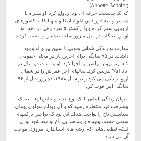
(Annette Schaler)
که یک پیانیست حرفه ای بود ازدواج کرد؛ او همراه با
همسر و سه فرزندش ایلونا، انیکا و میهالیکا به کشورهای
اروپایی سفر کرده و با ارکستر ۵ نفره زهی در دهه ۵۰
اولین پنجگانه در سل ماژور ساخته نیلسن را ضبط کردند.
مهارت نوازندگی تلمانی بخوبی تا سنین پیری او وجود
داشت. در ۷۵ سالگی برای آخرین بار در محلی عمومی
کنسرتو ویولن نیلسن را اجرا کرد. او به مدت دو سال در
“Arhus” تدریس کرد. سالهای آخر عمرش را در شمال
اروپا زندگی می کرد و در سال ۱۹۸۸، ده روز قبل از ۹۶
سالگی اش فوت کرد.
جریان زندگی تلمانی با یک نوع جدید و خاص آرشه به یک
پیشرفت غیر منتظره رسید که با آن ویولن سولوی یوهان
سباستین باخ را نواخت. هدف این بود که نواختن ترکیبهای
سیمی حجیم، پیچیده و چندصدایی باخ نواخته شود بودن
اینکه قطعی هایی که آرشه های استاندارد امروزی موجب
آن می شود.