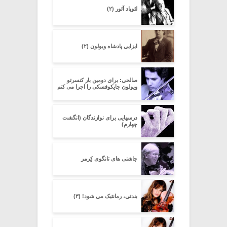
لئوپاد آئور (۲)
ایزایی پادشاه ویولون (۲)
صالحی: برای دومین بار کنسرتو
ویولون چایکوفسکی را اجرا می کنم
درسهایی برای نوازندگان (انگشت
چهارم)
چاشنی های تانگوی کِرِمر
بندتی، رمانتیک می شود! (۳)