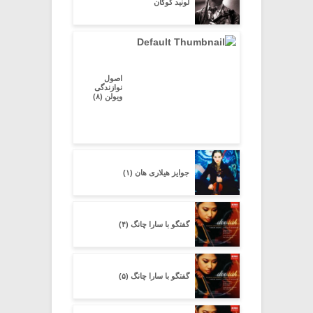
لونید کوگان
اصول
نوازندگی
ویولن (۸)
جوایز هیلاری هان (۱)
گفتگو با سارا چانگ (۴)
گفتگو با سارا چانگ (۵)