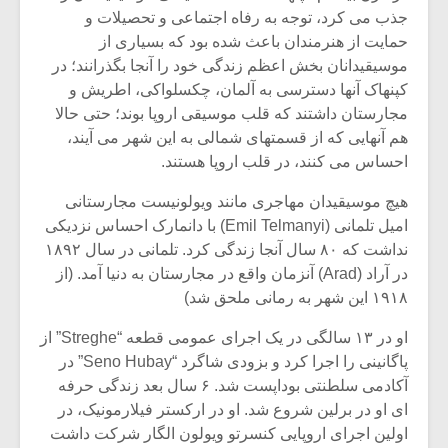
جذب می کرد، توجه به رفاه اجتماعی و تحصیلات و
حمایت از هنرمندان باعث شده بود که بسیاری از
موسیقیدانان بخش اعظم زندگی خود را آنجا بگذرانند؛ در
کپنهاک آنها دسترسی به آلمان، چکسلواکی، اطریش و
مجارستان داشتند که قلب موسیقی اروپا بوند؛ حتی حالا
هم آنهایی که از قسمتهای شمالی به این شهر می آیند،
احساس می کنند، در قلب اروپا هستند.
هیچ موسیقیدان مهاجری مانند ویولونیست مجارستانی
امیل تلمانی (Emil Telmanyi) با دانمارک احساس نزدیکی
نداشت که ۸۰ سال آنجا زندگی کرد. تلمانی در سال ۱۸۹۲
در آراد (Arad) آنزمان واقع در مجارستان به دنیا آمد. (از
۱۹۱۸ این شهر به رمانی ملحق شد)
میکلوش روژا
موریس ژار
او در ۱۳ سالگی در یک اجرای عمومی قطعه “Streghe” از
پاگانینی را اجرا کرد و بزودی شاگرد “Seno Hubay” در
آکادمی سلطنتی بوداپست شد. ۶ سال بعد زندگی حرفه
ای او در برلین شروع شد. او در ارکستر فیلارمونیک، در
یادداشتی بر موسیقی
دوره آموزش
متن فیلم «متری
موسیقی بر
اولین اجرای اروپایی کنسرتو ویولون الگار شرکت داشت