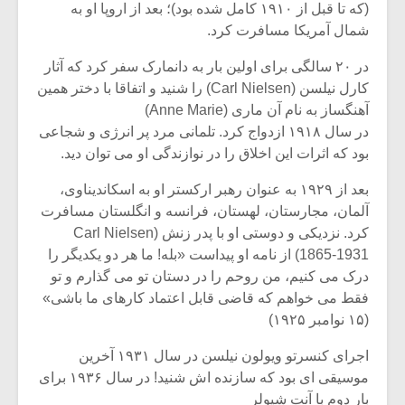
شیش و نیم»
موسیقی فی
(که تا قبل از ۱۹۱۰ کامل شده بود)؛ بعد از اروپا او به
برگزار می 
شمال آمریکا مسافرت کرد.
اگر نمی توانی
سکانسی به 
در ۲۰ سالگی برای اولین بار به دانمارک سفر کرد که آثار
مشهورترین باشی،
موسیقی فیلم 
کارل نیلسن (Carl Nielsen) را شنید و اتفاقا با دختر همین
بدنام ترین باش
آهنگساز به نام آن ماری (Anne Marie)
در سال ۱۹۱۸ ازدواج کرد. تلمانی مرد پر انرژی و شجاعی
بود که اثرات این اخلاق را در نوازندگی او می توان دید.
بعد از ۱۹۲۹ به عنوان رهبر ارکستر او به اسکاندیناوی،
آلمان، مجارستان، لهستان، فرانسه و انگلستان مسافرت
کرد. نزدیکی و دوستی او با پدر زنش (Carl Nielsen
1865-1931) از نامه او پیداست «بله! ما هر دو یکدیگر را
درک می کنیم، من روحم را در دستان تو می گذارم و تو
فقط می خواهم که قاضی قابل اعتماد کارهای ما باشی»
(۱۵ نوامبر ۱۹۲۵)
اجرای کنسرتو ویولون نیلسن در سال ۱۹۳۱ آخرین
موسیقی ای بود که سازنده اش شنید! در سال ۱۹۳۶ برای
بار دوم با آنت شیولر