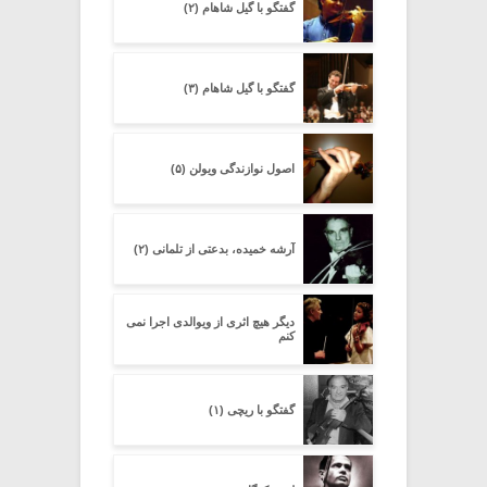
گفتگو با گیل شاهام (۲)
گفتگو با گیل شاهام (۳)
اصول نوازندگی ویولن (۵)
آرشه خمیده، بدعتی از تلمانی (۲)
دیگر هیچ اثرى از ویوالدى اجرا نمى
کنم
گفتگو با ریچی (۱)