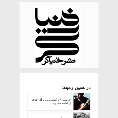
در همین زمینه:
“دوستی” با کنسرتویی برای جوشا
بل ادامه می یابد …