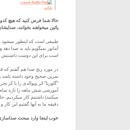
قسمت
پایانی
حالا شما فرض کنید که هیچ کدوم
پائین میخواهند بخوانند، صدایشا
طبیعی است که اینطور میشود ول
آماتور نمیگویم باید بد صدا ده
است برای این دوست داشتنش زح
در مورد رنج صدا هم گفتم که 
تمرین صحیح وجود داشته باشد و ب
“گلوریا” اثر ویوالدی را با کر ت
آموزشی شش ماهه را تازه تمام ک
میکنند) داشتیم کار میکردیم، حا
دقیقه ما به آنها گفتیم این کار و 
خوب اینجا وارد مبحث صداسازی