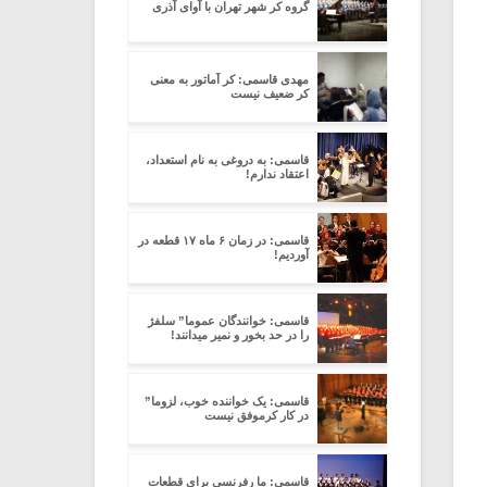
گروه کر شهر تهران با آوای آذری
مهدی قاسمی: کر آماتور به معنی
کر ضعیف نیست
قاسمی: به دروغی به نام استعداد،
اعتقاد ندارم!
قاسمی: در زمان ۶ ماه ۱۷ قطعه در
آوردیم!
قاسمی: خوانندگان عموما” سلفژ
را در حد بخور و نمیر میدانند!
قاسمی: یک خواننده خوب، لزوما”
در کار کرموفق نیست
قاسمی: ما رفرنسی برای قطعات