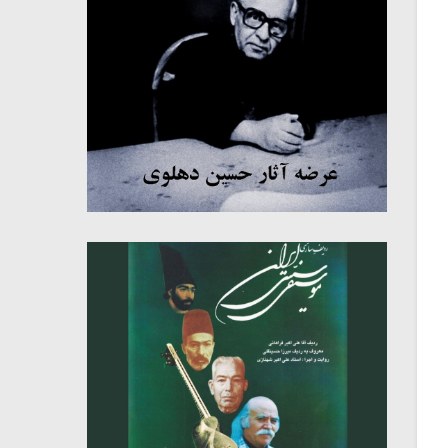
میکلوش روژا
موریس ژار