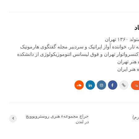
د
۱ تهران
ه تار، خواننده آواز اپراتیک و سردبیر مجله گفتگوی هارمونیک
کنسرواتوار تهران و فوق لیسانس اتنوموزیکولوژی از دانشکده
 هنر تهران
هنر ایران
ها
حراج مجموعهء هنری روستروپوویچ
م)
در لندن