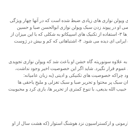
 ویولن نوازی های زیادی ضبط شده است که در آنها چهار ویژگی
ند: ۱- سبک شخصی او در پیوند زدن سبک ویولن نوازی ابوالحسن صبا و حسین
یاحقی. ۲- تنوع قابل توجه تحریر ها ۳- استفاده از تکنیک های اسپیکاتو به شکلی که با این میزان از
مهارت در کمتر ویولنیست سبک ایرانی ای دیده می شود. ۴- اشتباهاتی که کم و بیش در ژوست
ه علاوه سونوریته گاه خشن او باعث شد که ویولن نوازی تجویدی
ند عموم قرار نگیرد. شاید اگر این خصوصیت اخیر وجود نداشت،
د چراکه خصوصیت های تکنیکی و ادیتی (به زبان عامیانه:
سبک پر محتوا و تحریر صبا و سبک تغزلی و ملیحِ یاحقی ها
حبیب الله بدیعی، با تنوع کمتری از تحریر ها، بازی کرد و محبوبیت
رمونی و ارکستراسیون نزد هوشنگ استوار (که هشت سال از او