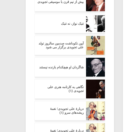
بیش از نیم قرن با موسیقی تجویدی
تنبک نواز، نه تنبک
آیین نکوداشت صدمین سالروز تولد
علی تجویدی برگزار می شود
شاگردان او هیچکدام بازنده نیستند
نگاهی به کارنامه هنری علی
تجویدی (۱)
دربارۀ علی تجویدی؛ نغمۀ
ریشه‌های سرو (۱)
دربارۀ علی تجویدی؛ نغمۀ