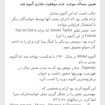
همین مساله موجب عدم موفقیت تجاری آلبوم شد.
جالب است که این آلبوم شامل
ترانه هایی بود که اجرای مجدد آنها توسط خوانندگان دیگر
با استقبال فراوانی مواجه
شد. جیمز تیلور James Taylor که ترانه You’ve Got a
Friend از این آلبوم را اجرا
کرده بود، دوستی نزدیکی با کینگ پیدا کرد و او را به ادامه
کار سولو تشویق نمود.
آلبوم Writer در سال ۱۹۷۰ با شکست مواجه شد اما آلبوم
بعدی به نام
Tapestry، چنان موفق بود که به مدت شش سال در
میکلوش روژا
موریس ژار
فهرست بهترینها حضور داشت و عنوان
پرفروشترین آلبوم دوره را کسب کرد.
این آلبوم اثری بود آرام و شخصی که
مهمترین نقش را در شکل گیری نسل خواننده/ترانه سرا
یادداشتی بر موسیقی
دوره آموزش
ایفا کرد. در سالهای ۷۱ تا ۷۴،
متن فیلم «متری
موسیقی بر