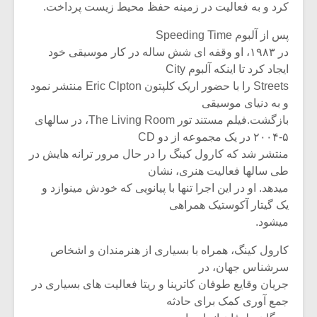
کرد و به فعالیت در زمینه حفظ محیط زیست پرداخت.
پس از آلبوم Speeding Time
در ۱۹۸۳، او وقفه ای شش ساله در کار موسیقی خود
ایجاد کرد تا اینکه آلبوم City
Streets را با حضور اریک کلپتون Eric Clpton منتشر نمود
و به دنیای موسیقی
بازگشت.فیلم مستند تور The Living Room، در سالهای
۵-۲۰۰۴ در یک مجموعه از دو CD
منتشر شد که کارول کینگ را در حال مرور ترانه هایش در
طی سالها فعالیت هنری، نشان
میدهد. او در این اجرا تنها با پیانویی که خودش مینوازد و
یک گیتار آکوستیک همراهی
میشود.
کارول کینگ، همراه با بسیاری از هنرمندان و اشخاص
سرشناس جهان، در
جریان وقایع طوفان کاترینا و ریتا فعالیت های بسیاری در
جمع آوری کمک برای حادثه