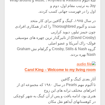
سه آلبوم Music ، Rhymes & Reasons و Wrap around
شیش و نیم»
موسیقی فی
برگزار می 
Joy به ترتیب مقام اول، دوم و
اول را در فهرست جهانی کسب کردند.
اگر نمی توانی
سکانسی به 
مشهورترین باشی،
موسیقی فیلم 
در سال ۱۹۷۵، کینگ و گافین برای کار متحد
بدنام ترین باش
شدند و آلبوم Thoroughbred را که از همکاری افرادی
چون جیمز تیلور، دیوید کرازبی
(David Crosby) از تاثیرگذار ترین چهره های موسیقی
فولک- راک آمریکا و عضو اصلی
گروه Crosby, Stills & Nash و گراهام نش Graham
Nash بهره بردند.
Carol King – Welcome to my living room
آثار بعدی کینگ و گافین
تا آلبوم مهم Pearls در سال ۱۹۸۰ که مجموعه ای از
اجراهای مختلف ترانه های این زوج
هنری بود، ادامه یافت و پس از آن کینگ به شهر کوچکی
در کوهستانهای آیداهو نقل مکان