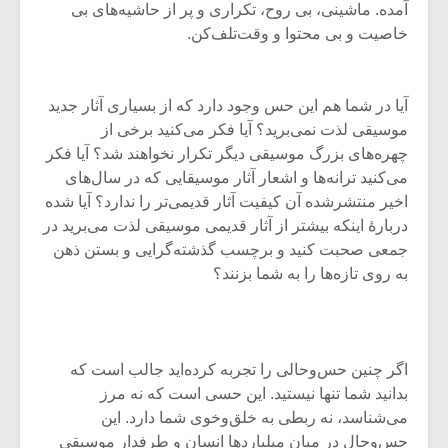
آمده. ماشینی، بی روح، تکراری و پر از حاشیه‌های بی
خاصیت و بی محتوا و وقت‌تلف‌کن.
آیا در شما هم این حس وجود دارد که از بسیاری آثار جدید
موسیقی لذت نمی‌برید؟ آیا فکر می‌کنید برخی از
چهره‌های بزرگ موسیقی دیگر تکرار نخواهند شد؟ آیا فکر
می‌کنید ترانه‌ها و اشعار آثار موسیقایی که در سال‌های
اخیر منتشر‌شده آن کیفیت آثار قدیمی‌تر را ندارد؟ آیا شده
دربارۀ اینکه بیشتر از آثار قدیمی موسیقی لذت می‌برید در
جمعی صحبت کنید و برچسب گذشته‌گرایی و بستن ذهن
به روی تازه‌ها را به شما بزنند؟
میکلوش روژا
موریس ژار
اگر چنین حس‌و‌حالی را تجربه کرده‌اید جالب است که
بدانید شما تنها نیستید. این حسی است که نه مرز
یادداشتی بر موسیقی
دوره آموزش
می‌شناسد، نه ربطی به خلق‌و‌خوی شما دارد. این
متن فیلم «متری
موسیقی بر
حس‌و‌حال در میان میلیاردها انسان و طرفدار موسیقی