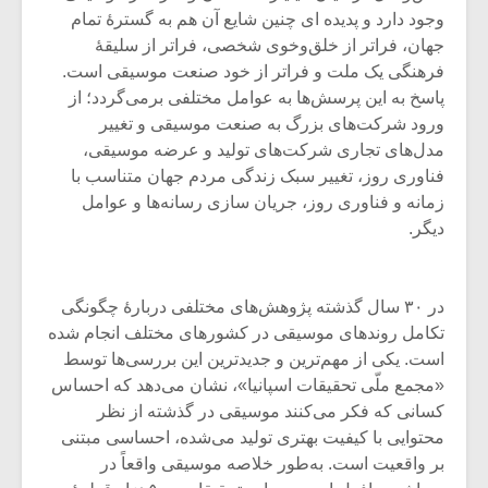
شیش و نیم»
موسیقی فی
وجود دارد و پدیده ای چنین شایع آن هم به گسترۀ تمام
برگزار می 
جهان، فراتر از خلق‌و‌خوی شخصی، فراتر از سلیقۀ
اگر نمی توانی
سکانسی به 
فرهنگی یک ملت و فراتر از خود صنعت موسیقی است.
مشهورترین باشی،
موسیقی فیلم 
پاسخ به این پرسش‌ها به عوامل مختلفی برمی‌گردد؛ از
بدنام ترین باش
ورود شرکت‌های بزرگ به صنعت موسیقی و تغییر
مدل‌های تجاری شرکت‌های تولید و عرضه موسیقی،
فناوری روز، تغییر سبک زندگی مردم جهان متناسب با
زمانه و فناوری روز، جریان سازی رسانه‌ها و عوامل
دیگر.
در ۳۰ سال گذشته پژوهش‌های مختلفی دربارۀ چگونگی
تکامل روندهای موسیقی در کشورهای مختلف انجام شده
است. یکی از مهم‌ترین و جدیدترین این بررسی‌ها توسط
«مجمع ملّی تحقیقات اسپانیا»، نشان می‌دهد که احساس
کسانی که فکر می‌کنند موسیقی در گذشته از نظر
محتوایی با کیفیت بهتری تولید می‌شده، احساسی مبتنی
بر واقعیت است. به‌طور خلاصه موسیقی واقعاً در