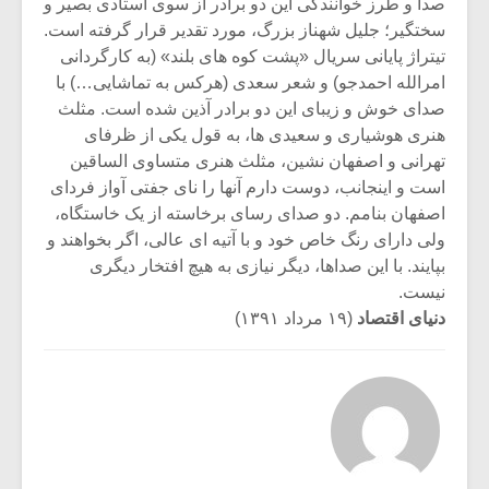
شیش و نیم»
موسیقی فی
صدا و طرز خوانندگی این دو برادر از سوی استادی بصیر و
برگزار می 
سختگیر؛ جلیل شهناز بزرگ، مورد تقدیر قرار گرفته است.
تیتراژ پایانی سریال «پشت کوه های بلند» (به کارگردانی
اگر نمی توانی
سکانسی به 
امرالله احمدجو) و شعر سعدی (هرکس به تماشایی…) با
مشهورترین باشی،
موسیقی فیلم 
صدای خوش و زیبای این دو برادر آذین شده است. مثلث
بدنام ترین باش
هنری هوشیاری و سعیدی ها، به قول یکی از ظرفای
تهرانی و اصفهان نشین، مثلث هنری متساوی الساقین
است و اینجانب، دوست دارم آنها را نای جفتی آواز فردای
اصفهان بنامم. دو صدای رسای برخاسته از یک خاستگاه،
ولی دارای رنگ خاص خود و با آتیه ای عالی، اگر بخواهند و
بپایند. با این صداها، دیگر نیازی به هیچ افتخار دیگری
نیست.
دنیای اقتصاد
(۱۹ مرداد ۱۳۹۱)