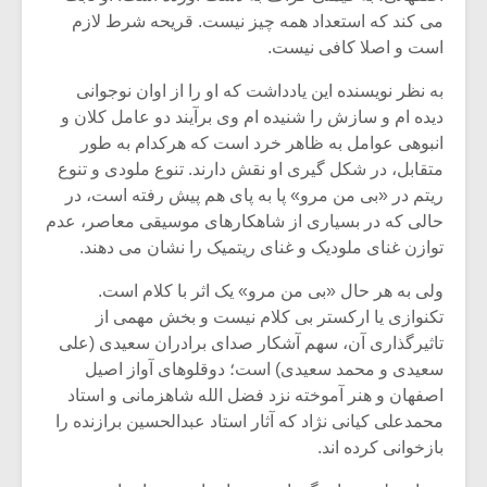
می کند که استعداد همه چیز نیست. قریحه شرط لازم
است و اصلا کافی نیست.
به نظر نویسنده این یادداشت که او را از اوان نوجوانی
دیده ام و سازش را شنیده ام وی برآیند دو عامل کلان و
انبوهی عوامل به ظاهر خرد است که هرکدام به طور
متقابل، در شکل گیری او نقش دارند. تنوع ملودی و تنوع
ریتم در «بی من مرو» پا به پای هم پیش رفته است، در
حالی که در بسیاری از شاهکارهای موسیقی معاصر، عدم
توازن غنای ملودیک و غنای ریتمیک را نشان می دهند.
ولی به هر حال «بی من مرو» یک اثر با کلام است.
تکنوازی یا ارکستر بی کلام نیست و بخش مهمی از
میکلوش روژا
موریس ژار
تاثیرگذاری آن، سهم آشکار صدای برادران سعیدی (علی
سعیدی و محمد سعیدی) است؛ دوقلوهای آواز اصیل
اصفهان و هنر آموخته نزد فضل الله شاهزمانی و استاد
محمدعلی کیانی نژاد که آثار استاد عبدالحسین برازنده را
یادداشتی بر موسیقی
دوره آموزش
بازخوانی کرده اند.
متن فیلم «متری
موسیقی بر