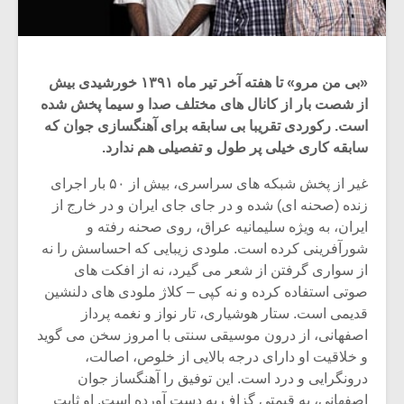
«بی من مرو» تا هفته آخر تیر ماه ۱۳۹۱ خورشیدی بیش
از شصت بار از کانال های مختلف صدا و سیما پخش شده
است. رکوردی تقریبا بی سابقه برای آهنگسازی جوان که
سابقه کاری خیلی پر طول و تفصیلی هم ندارد.
غیر از پخش شبکه های سراسری، بیش از ۵۰ بار اجرای
زنده (صحنه ای) شده و در جای جای ایران و در خارج از
ایران، به ویژه سلیمانیه عراق، روی صحنه رفته و
شورآفرینی کرده است. ملودی زیبایی که احساسش را نه
از سواری گرفتن از شعر می گیرد، نه از افکت های
صوتی استفاده کرده و نه کپی – کلاژ ملودی های دلنشین
قدیمی است. ستار هوشیاری، تار نواز و نغمه پرداز
اصفهانی، از درون موسیقی سنتی با امروز سخن می گوید
و خلاقیت او دارای درجه بالایی از خلوص، اصالت،
درونگرایی و درد است. این توفیق را آهنگساز جوان
اصفهانی، به قیمتی گزاف به دست آورده است. او ثابت