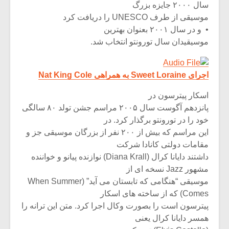
سال ۲۰۰۰ جایزه بزرگ
موسیقی از طرف UNESCO را دریافت کرد
• و در سال ۲۰۰۱ بعنوان بهترین
موسیقیدان سال تورونتو انتخاب شد.
اجرای Sweet Loraine به همراهی Nat King Cole
اسکار پیترسون در
پانزدهم آگوست سال ۲۰۰۵ مراسم جشن تولد ۸۰ سالگی
خود را در تورونتو برگذار کرد. در
این مراسم که بیش از ۲۰۰ نفر از بزرگان موسیقی جز و
مقامات دولتی کانادا شرکت
داشتند دایانا کرال (Diana Krall) نوازنده پیانو و خواننده
مشهور Jazz نسخه ای از
موسیقی “هنگامی که تابستان می آید” (When Summer
Comes) که از ساخته های اسکار
پیترسون است را بصورت وکال اجرا کرد. متن این ترانه را
همسر دایانا کرال یعنی