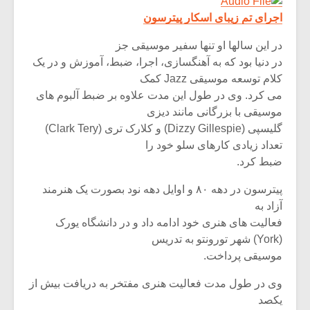
اجرای تم زیبای اسکار پیترسون
در این سالها او تنها سفیر موسیقی جز
در دنیا بود که به آهنگسازی، اجرا، ضبط، آموزش و در یک
کلام توسعه موسیقی Jazz کمک
می کرد. وی در طول این مدت علاوه بر ضبط آلبوم های
موسیقی با بزرگانی مانند دیزی
گلیسپی (Dizzy Gillespie) و کلارک تری (Clark Tery)
تعداد زیادی کارهای سلو خود را
ضبط کرد.
پیترسون در دهه ۸۰ و اوایل دهه نود بصورت یک هنرمند
آزاد به
میکلوش روژا
موریس ژار
فعالیت های هنری خود ادامه داد و در دانشگاه یورک
(York) شهر تورونتو به تدریس
موسیقی پرداخت.
وی در طول مدت فعالیت هنری مفتخر به دریافت بیش از
یادداشتی بر موسیقی
دوره آموزش
متن فیلم «متری
موسیقی بر
یکصد