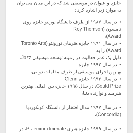
شیش و نیم»
موسیقی فی
جایزه و عنوان در موسیقی شد که در این میان می توان
برگزار می 
به موارد زیر اشاره کرد :
اگر نمی توانی
سکانسی به 
• در سال ۱۹۸۷ از طرف دانشگاه تورنتو جایزه روی
مشهورترین باشی،
موسیقی فیلم 
تامسون (Roy Thomson
بدنام ترین باش
Award)،
• در سال ۱۹۹۱ جایزه هنرهای تورونتو (Toronto Arts
Award) را به
دلیل یک عمر فعالیت در زمینه توسعه موسیقی Jazz،
• در سال ۱۹۹۲ جایزه
بهترین اجرای موسیقی از طرف مقامات دولتی،
• در سال ۱۹۹۳ جایزه Glenn
Gould Prize، در سال ۱۹۹۵ جایزه بین المللی بهترین
هنرمند و نوازنده دنیا،
• در سال ۱۹۹۷ مدال افتخار از دانشگاه کونکوردیا
(Concordia)،
• در سال ۱۹۹۹ جایزه هنری Praemium Imeriale، در